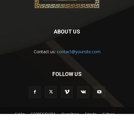
ABOUT US
Contact us:
contact@yoursite.com
FOLLOW US
Colón
CORREGIDORA
Querétaro
Estado
Cultura
TURISMO
Entretenimiento
Deporte
ROJA
©