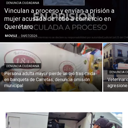
DENUNCIA CIUDADANA
Vinculan a proceso y envían a prisión a
mujer acusada de robo a comercio en
Querétaro
MOVILE
-
04/07/2026
DENUNCIA CIUDADANA
DENUNCIA C
Persona adulta mayor pierde un ojo tras caída
en banqueta de Carretas; denuncia omisión
Veterinar
municipal
agresione