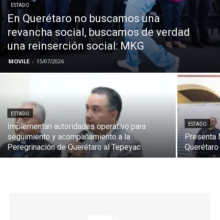
ESTADO
En Querétaro no buscamos una
revancha social, buscamos de verdad
una reinserción social: MKG
MOVILE
-
15/07/2026
ESTADO
ESTADO
Implementan autoridades operativo para
seguimiento y acompañamiento a la
Presenta M
Peregrinación de Querétaro al Tepeyac
Querétaro