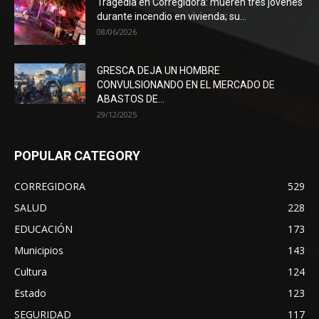
Tragedia en Corregidora: mueren tres jóvenes
durante incendio en vivienda; su...
08/06/2026
GRESCA DEJA UN HOMBRE
CONVULSIONANDO EN EL MERCADO DE
ABASTOS DE...
29/12/2025
POPULAR CATEGORY
CORREGIDORA
529
SALUD
228
EDUCACIÓN
173
Municipios
143
Cultura
124
Estado
123
SEGURIDAD
117