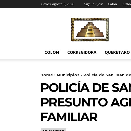
jueves, agosto 6, 2026
Sign in / Join
Colón
CORR
Noticias
del
Pueblito
COLÓN
CORREGIDORA
QUERÉTARO
Home
Municipios
Policía de San Juan de
POLICÍA DE SA
PRESUNTO AGR
FAMILIAR