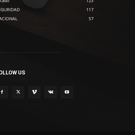
stado
123
EGURIDAD
117
ACIONAL
57
OLLOW US