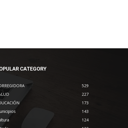
OPULAR CATEGORY
ORREGIDORA
529
ALUD
227
DUCACIÓN
173
nicipios
143
ltura
124