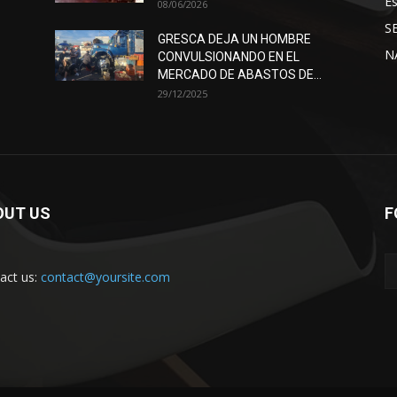
E
08/06/2026
S
GRESCA DEJA UN HOMBRE
N
CONVULSIONANDO EN EL
MERCADO DE ABASTOS DE...
29/12/2025
OUT US
F
act us:
contact@yoursite.com