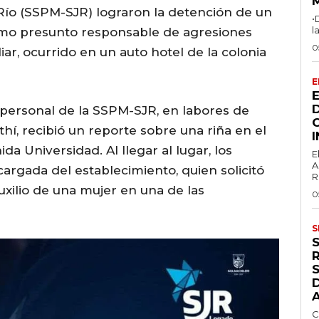
Río (SSPM-SJR) lograron la detención de un
•
l
mo presunto responsable de agresiones
0
liar, ocurrido en un auto hotel de la colonia
E
 personal de la SSPM-SJR, en labores de
thí, recibió un reporte sobre una riña en el
da Universidad. Al llegar al lugar, los
E
A
ncargada del establecimiento, quien solicitó
R
uxilio de una mujer en una de las
0
S
S
C