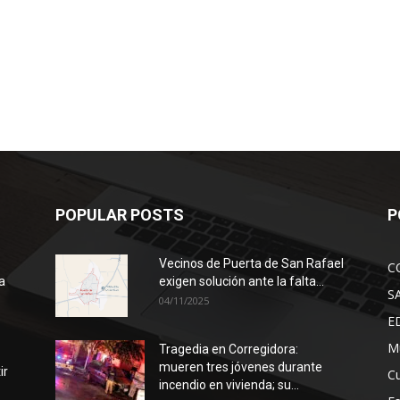
POPULAR POSTS
P
Vecinos de Puerta de San Rafael
C
a
exigen solución ante la falta...
S
04/11/2025
E
Mu
Tragedia en Corregidora:
mueren tres jóvenes durante
ir
Cu
incendio en vivienda; su...