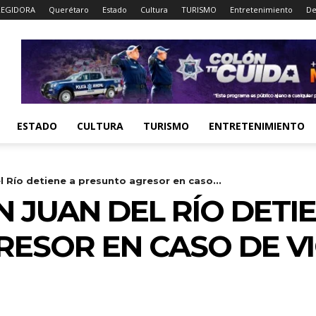
EGIDORA
Querétaro
Estado
Cultura
TURISMO
Entretenimiento
De
ESTADO
CULTURA
TURISMO
ENTRETENIMIENTO
l Río detiene a presunto agresor en caso...
N JUAN DEL RÍO DETI
ESOR EN CASO DE V