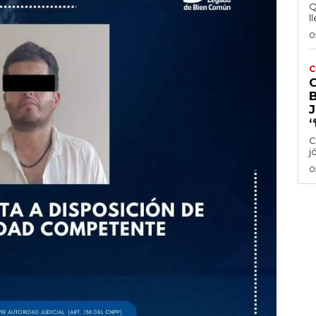
Q
ll
0
C
‘
C
j
0