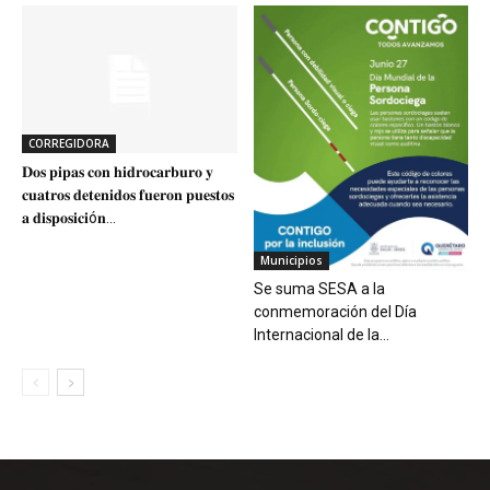
CORREGIDORA
𝐃𝐨𝐬 𝐩𝐢𝐩𝐚𝐬 𝐜𝐨𝐧 𝐡𝐢𝐝𝐫𝐨𝐜𝐚𝐫𝐛𝐮𝐫𝐨 𝐲
𝐜𝐮𝐚𝐭𝐫𝐨𝐬 𝐝𝐞𝐭𝐞𝐧𝐢𝐝𝐨𝐬 𝐟𝐮𝐞𝐫𝐨𝐧 𝐩𝐮𝐞𝐬𝐭𝐨𝐬
𝐚 𝐝𝐢𝐬𝐩𝐨𝐬𝐢𝐜𝐢ó𝐧...
Municipios
Se suma SESA a la
conmemoración del Día
Internacional de la...