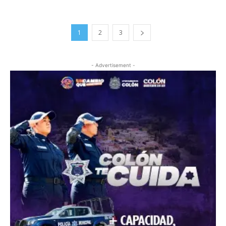
1
2
3
- Advertisement -