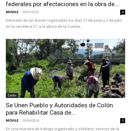
federales por afectaciones en la obra de...
MOVILE
-
09/07/2026
0
Derivado de las lluvias registradas los días 27 de junio y 2 de julio
en la carretera 57, a la altura de la Cuesta...
Colón
Se Unen Pueblo y Autoridades de Colón
para Rehabilitar Casa de...
MOVILE
-
20/06/2026
0
En una muestra de trabajo organizado y solidario, vecinos de la