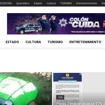
EGIDORA
Querétaro
Estado
Cultura
TURISMO
Entretenimiento
De
ESTADO
CULTURA
TURISMO
ENTRETENIMIENTO
CEA
Presa Zimapán alcanza 97% 