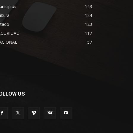
nicipios
143
ltura
124
stado
123
EGURIDAD
117
ACIONAL
57
OLLOW US