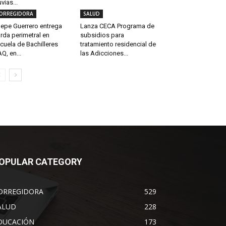
uvias...
ORREGIDORA
SALUD
epe Guerrero entrega
Lanza CECA Programa de
rda perimetral en
subsidios para
cuela de Bachilleres
tratamiento residencial de
Q, en...
las Adicciones...
OPULAR CATEGORY
ORREGIDORA
529
ALUD
228
DUCACIÓN
173