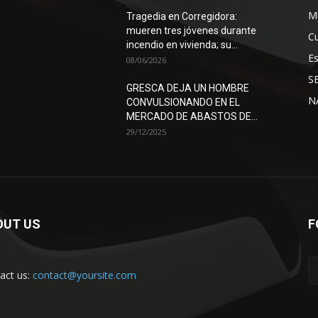
Mu
Tragedia en Corregidora:
mueren tres jóvenes durante
Cu
incendio en vivienda; su...
E
08/06/2026
S
GRESCA DEJA UN HOMBRE
N
CONVULSIONANDO EN EL
MERCADO DE ABASTOS DE...
29/12/2025
OUT US
F
act us:
contact@yoursite.com