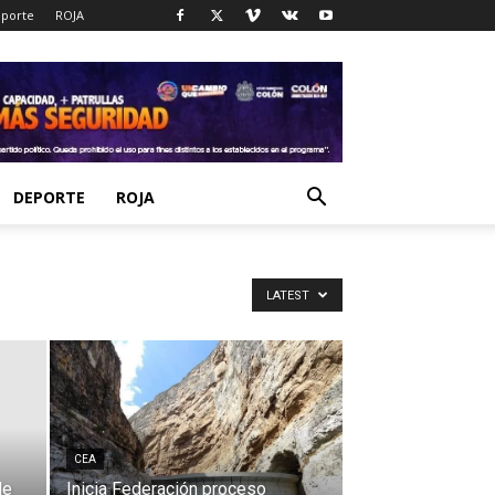
porte
ROJA
DEPORTE
ROJA
LATEST
CEA
de
Inicia Federación proceso