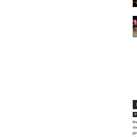
P
In
me
pr