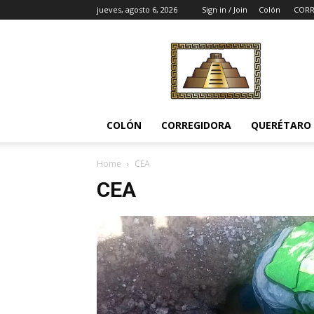
jueves, agosto 6, 2026
Sign in / Join
Colón
CORR
Noticias
del
Pueblito
COLÓN
CORREGIDORA
QUERÉTARO
Home
CEA
CEA