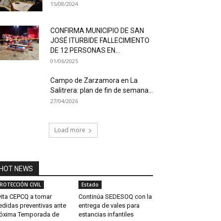
15/08/2024
CONFIRMA MUNICIPIO DE SAN
JOSÉ ITURBIDE FALLECIMIENTO
DE 12 PERSONAS EN...
01/06/2025
Campo de Zarzamora en La
Salitrera: plan de fin de semana...
27/04/2026
Load more
HOT NEWS
ROTECCIÓN CIVIL
Estado
vita CEPCQ a tomar
Continúa SEDESOQ con la
didas preventivas ante
entrega de vales para
óxima Temporada de
estancias infantiles