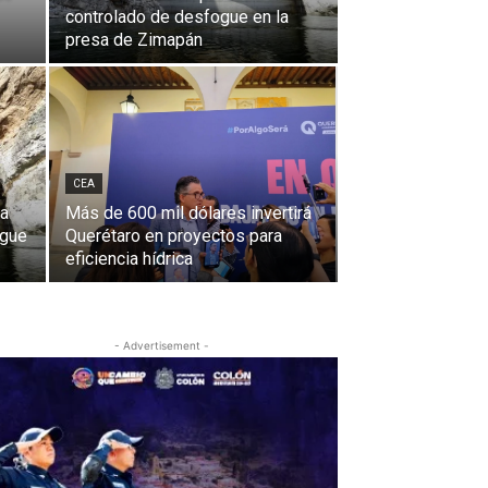
controlado de desfogue en la
presa de Zimapán
CEA
la
Más de 600 mil dólares invertirá
ogue
Querétaro en proyectos para
eficiencia hídrica
- Advertisement -