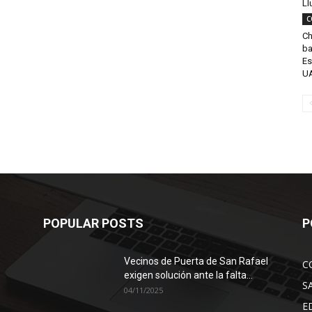
Ll
C
Ch
ba
Es
UA
POPULAR POSTS
P
Vecinos de Puerta de San Rafael
C
exigen solución ante la falta...
S
04/11/2025
E