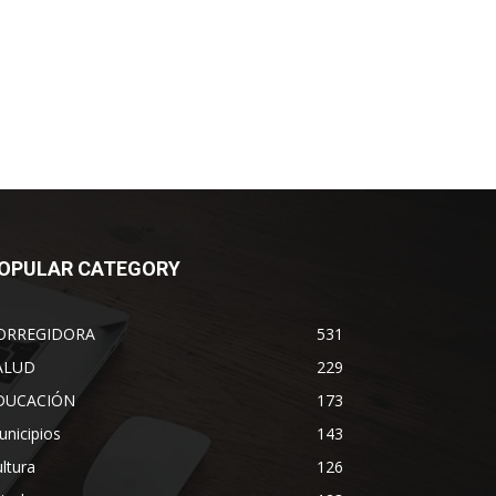
OPULAR CATEGORY
ORREGIDORA
531
ALUD
229
DUCACIÓN
173
nicipios
143
ltura
126