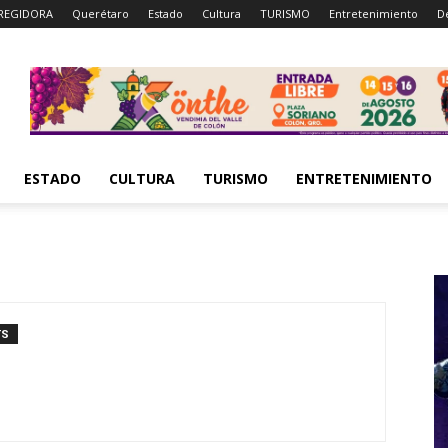
REGIDORA
Querétaro
Estado
Cultura
TURISMO
Entretenimiento
D
ESTADO
CULTURA
TURISMO
ENTRETENIMIENTO
TS