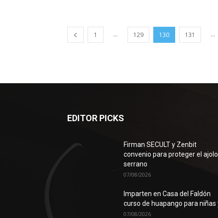
...
...
1
129
130
131
EDITOR PICKS
Firman SECULT y Zenbit
convenio para proteger el ajol
serrano
07/08/2026
Imparten en Casa del Faldón
curso de huapango para niñas y
07/08/2026