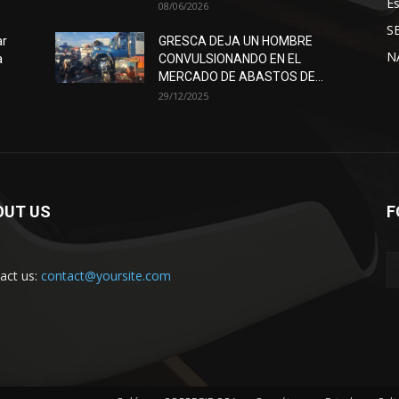
E
08/06/2026
S
ar
GRESCA DEJA UN HOMBRE
N
a
CONVULSIONANDO EN EL
MERCADO DE ABASTOS DE...
29/12/2025
OUT US
F
act us:
contact@yoursite.com