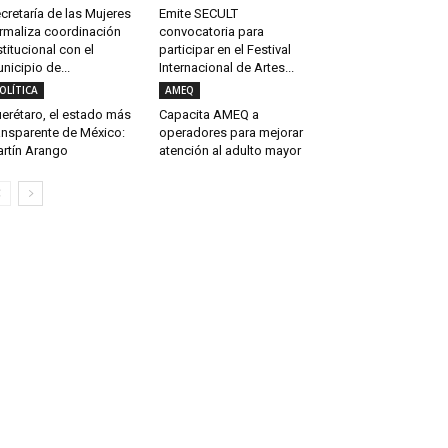
cretaría de las Mujeres
Emite SECULT
rmaliza coordinación
convocatoria para
stitucional con el
participar en el Festival
nicipio de...
Internacional de Artes...
OLÍTICA
AMEQ
erétaro, el estado más
Capacita AMEQ a
ansparente de México:
operadores para mejorar
rtín Arango
atención al adulto mayor