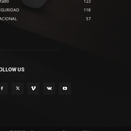
stado
123
EGURIDAD
118
ACIONAL
57
OLLOW US