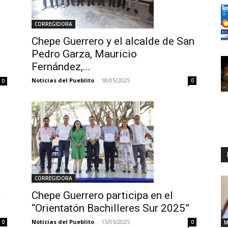
CORREGIDORA
Chepe Guerrero y el alcalde de San
Pedro Garza, Mauricio
Fernández,...
Noticias del Pueblito
-
18/05/2025
0
0
CORREGIDORA
Chepe Guerrero participa en el
a
“Orientatón Bachilleres Sur 2025”
Noticias del Pueblito
-
15/05/2025
0
0
M