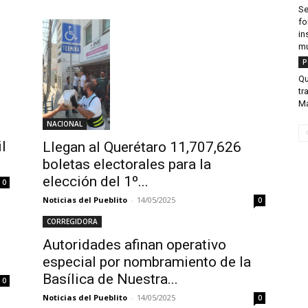
Se
fo
in
mu
P
Qu
tr
Ma
NACIONAL
l
Llegan al Querétaro 11,707,626
boletas electorales para la
elección del 1º...
0
Noticias del Pueblito
-
14/05/2025
0
CORREGIDORA
Autoridades afinan operativo
especial por nombramiento de la
Basílica de Nuestra...
0
Noticias del Pueblito
-
14/05/2025
0