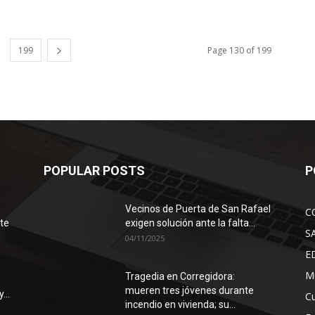
199
Page 130 of 199
POPULAR POSTS
P
Vecinos de Puerta de San Rafael
C
ote
exigen solución ante la falta...
S
04/11/2025
E
Mu
Tragedia en Corregidora:
mueren tres jóvenes durante
...
Cu
incendio en vivienda; su...