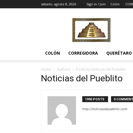
sábado, agosto 8, 2026
Sign in / Join
Colón
COR
Noticias
del
Pueblito
COLÓN
CORREGIDORA
QUERÉTARO
Home
Authors
Posts by Noticias del Pueblito
Noticias del Pueblito
1990 POSTS
0 COMMEN
http://noticiaselpueblito.com