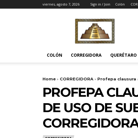
viernes, agosto 7, 2026
Sign in / Join
Colón
COR
Noticias
del
Pueblito
COLÓN
CORREGIDORA
QUERÉTARO
Home
CORREGIDORA
Profepa clausura 
PROFEPA CLAU
DE USO DE SUE
CORREGIDOR