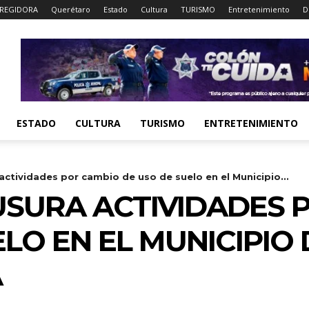
REGIDORA
Querétaro
Estado
Cultura
TURISMO
Entretenimiento
D
ESTADO
CULTURA
TURISMO
ENTRETENIMIENTO
actividades por cambio de uso de suelo en el Municipio...
SURA ACTIVIDADES 
LO EN EL MUNICIPIO 
A