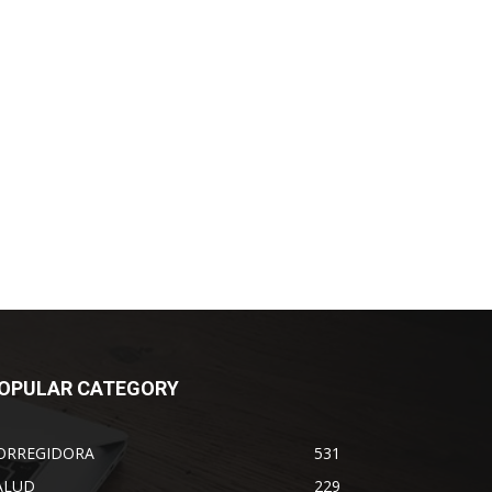
OPULAR CATEGORY
ORREGIDORA
531
ALUD
229