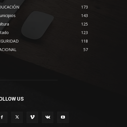
DUCACIÓN
173
nicipios
143
ltura
125
stado
123
EGURIDAD
118
ACIONAL
57
OLLOW US