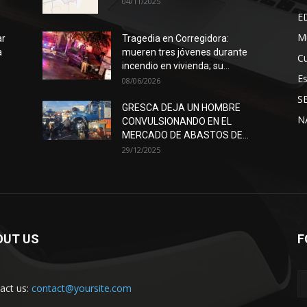
04/11/2025
E
Mu
ar
Tragedia en Corregidora:
a
mueren tres jóvenes durante
Cu
incendio en vivienda; su...
E
08/06/2026
S
GRESCA DEJA UN HOMBRE
N
CONVULSIONANDO EN EL
MERCADO DE ABASTOS DE...
29/12/2025
OUT US
F
act us:
contact@yoursite.com