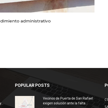
edimiento administrativo
POPULAR POSTS
P
Vecinos de Puerta de San Rafael
C
...
exigen solución ante la falta...
S