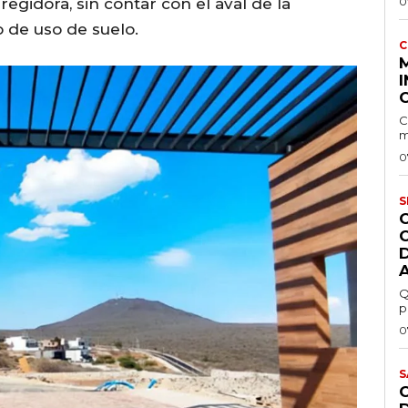
regidora, sin contar con el aval de la
0
 de uso de suelo.
C
I
C
m
0
S
Q
p
0
S