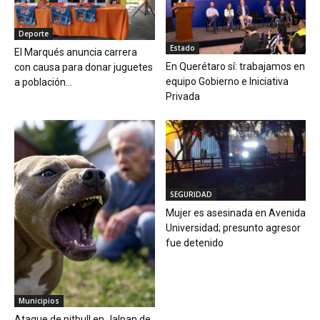
Deporte
Estado
El Marqués anuncia carrera
En Querétaro sí: trabajamos en
con causa para donar juguetes
equipo Gobierno e Iniciativa
a población...
Privada
SEGURIDAD
Mujer es asesinada en Avenida
Universidad; presunto agresor
fue detenido
Municipios
Ataque de pitbull en Jalpan de