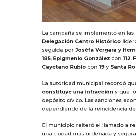
La campaña se implementó en las s
Delegación Centro Histórico
lider
seguida por
Joséfa Vergara y Her
185
,
Epigmenio González
con
112
,
F
Cayetano Rubio
con
19
y
Santa Ro
La autoridad municipal recordó q
constituye una infracción
y que lo
depósito cívico. Las sanciones econ
dependiendo de la reincidencia del 
El municipio reiteró el llamado a re
una ciudad más ordenada y segura 