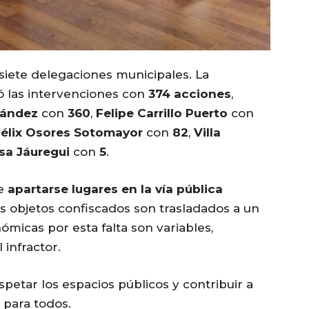
iete delegaciones municipales. La
ó las intervenciones con
374 acciones
,
nández
con
360
,
Felipe Carrillo Puerto
con
élix Osores Sotomayor
con
82
,
Villa
sa Jáuregui
con
5
.
ue
apartarse lugares en la vía pública
s objetos confiscados son trasladados a un
ómicas por esta falta son variables,
infractor.
spetar los espacios públicos y contribuir a
para todos.