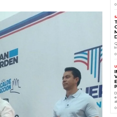
0
S
Q
M
0
U
I
D
e
a
0