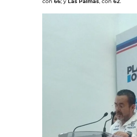
con
66
; y
Las Palmas
, con
62
.