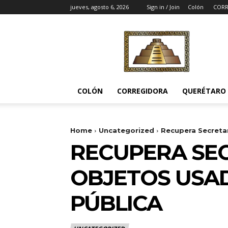
jueves, agosto 6, 2026
Sign in / Join
Colón
CORR
Noticias
del
Pueblito
COLÓN
CORREGIDORA
QUERÉTARO
Home
Uncategorized
Recupera Secretar
RECUPERA SEC
OBJETOS USAD
PÚBLICA