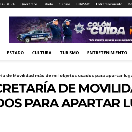
EGIDORA
Querétaro
Estado
Cultura
TURISMO
Entretenimiento
De
ESTADO
CULTURA
TURISMO
ENTRETENIMIENTO
ía de Movilidad más de mil objetos usados para apartar luga
RETARÍA DE MOVILID
OS PARA APARTAR L