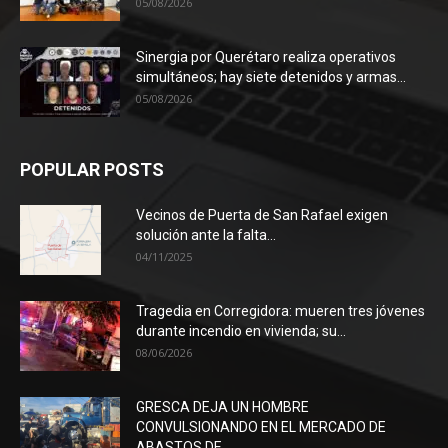
05/08/2026
Sinergia por Querétaro realiza operativos
simultáneos; hay siete detenidos y armas...
05/08/2026
POPULAR POSTS
Vecinos de Puerta de San Rafael exigen
solución ante la falta...
04/11/2025
Tragedia en Corregidora: mueren tres jóvenes
durante incendio en vivienda; su...
08/06/2026
GRESCA DEJA UN HOMBRE
CONVULSIONANDO EN EL MERCADO DE
ABASTOS DE...