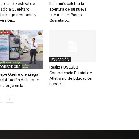
Italianni’s celebra la
gresa el Festival del
apertura de su nueva
ado a Querétaro:
sucursal en Paseo
sica, gastronomía y
Querétaro...
versión...
EDUCACIÓN
ORREGIDORA
Realiza USEBEQ
Competencia Estatal de
epe Guerrero entrega
Atletismo de Educación
habilitación de la calle
Especial
n Jorge en la...