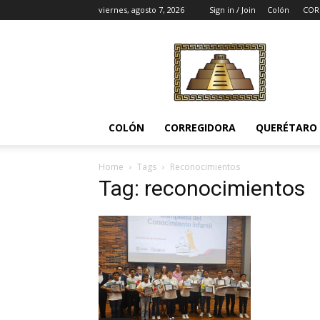
viernes, agosto 7, 2026
Sign in / Join
Colón
COR
Noticias
del
Pueblito
COLÓN
CORREGIDORA
QUERÉTARO
Home
Tags
Reconocimientos
Tag: reconocimientos