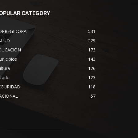
OPULAR CATEGORY
ORREGIDORA
531
ALUD
229
DUCACIÓN
173
nicipios
143
ltura
126
stado
123
EGURIDAD
118
ACIONAL
57