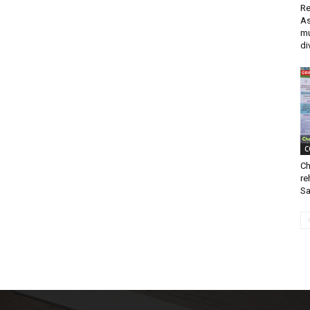
Re
As
mú
di
C
Ch
re
Sa