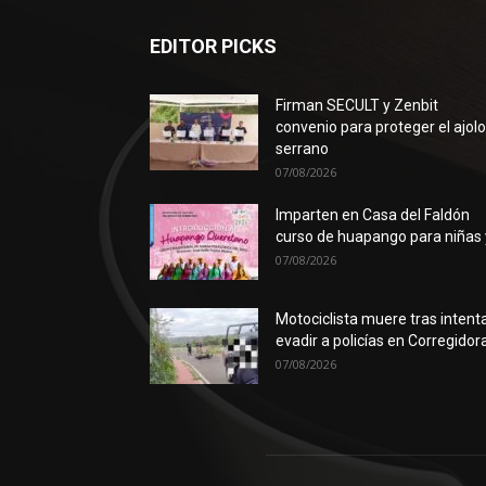
EDITOR PICKS
Firman SECULT y Zenbit
convenio para proteger el ajol
serrano
07/08/2026
Imparten en Casa del Faldón
curso de huapango para niñas y
07/08/2026
Motociclista muere tras intent
evadir a policías en Corregidor
07/08/2026