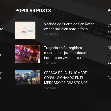
POPULAR POSTS
P
Vecinos de Puerta de San Rafael
C
ote
exigen solución ante la falta...
S
04/11/2025
E
Mu
Tragedia en Corregidora:
mueren tres jóvenes durante
...
Cu
incendio en vivienda; su...
E
08/06/2026
S
ar
GRESCA DEJA UN HOMBRE
N
a
CONVULSIONANDO EN EL
MERCADO DE ABASTOS DE...
29/12/2025