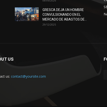
08/06/2026
S
GRESCA DEJA UN HOMBRE
N
CONVULSIONANDO EN EL
MERCADO DE ABASTOS DE...
29/12/2025
OUT US
F
act us:
contact@yoursite.com