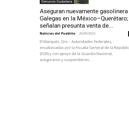
Denuncia Ciudadana
Aseguran nuevamente gasolinera
Galegas en la México–Querétaro;
señalan presunta venta de...
Noticias del Pueblito
-
20/09/2025
El Marqués, Qro.– Autoridades federales,
encabezadas por la Fiscalía General de la Repúbli
(FGR) y con apoyo de la Guardia Nacional,
aseguraron y suspendieron...