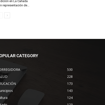
adición en La Cañada
n representación de...
OPULAR CATEGORY
ORREGIDORA
530
ALUD
228
DUCACIÓN
173
nicipios
143
ltura
124
stado
123