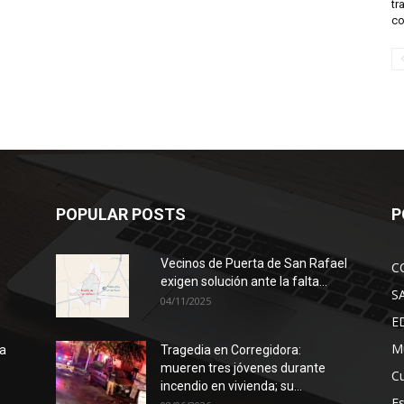
tr
co
POPULAR POSTS
P
Vecinos de Puerta de San Rafael
C
exigen solución ante la falta...
S
04/11/2025
E
Mu
ra
Tragedia en Corregidora:
mueren tres jóvenes durante
Cu
incendio en vivienda; su...
E