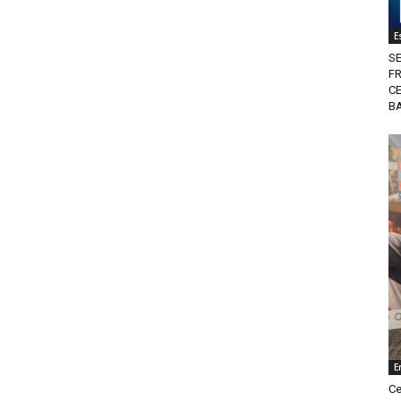
E
S
F
CE
B
E
Ce