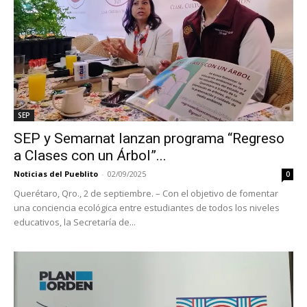
SEP
SEP y Semarnat lanzan programa “Regreso
a Clases con un Árbol”...
Noticias del Pueblito
-
02/09/2025
0
Querétaro, Qro., 2 de septiembre. – Con el objetivo de fomentar
una conciencia ecológica entre estudiantes de todos los niveles
educativos, la Secretaría de...