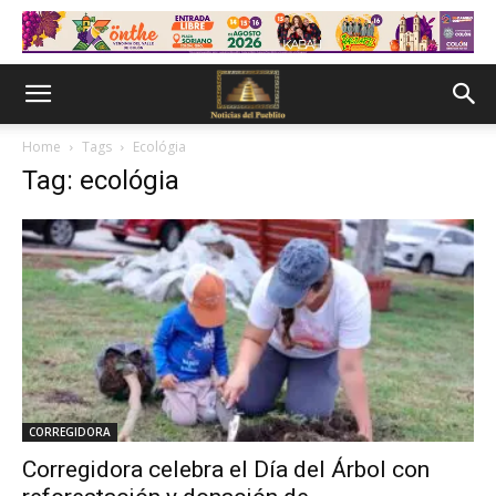
Home
Tags
Ecológia
Tag: ecológia
CORREGIDORA
Corregidora celebra el Día del Árbol con