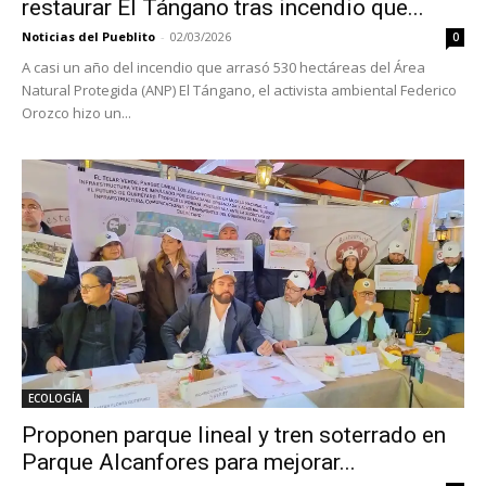
restaurar El Tángano tras incendio que...
Noticias del Pueblito
-
02/03/2026
0
A casi un año del incendio que arrasó 530 hectáreas del Área
Natural Protegida (ANP) El Tángano, el activista ambiental Federico
Orozco hizo un...
ECOLOGÍA
Proponen parque lineal y tren soterrado en
Parque Alcanfores para mejorar...