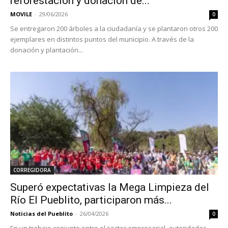
reforestación y donación de...
MOVILE
-
29/06/2026
0
Se entregaron 200 árboles a la ciudadanía y se plantaron otros 200
ejemplares en distintos puntos del municipio. A través de la
donación y plantación...
CORREGIDORA
Superó expectativas la Mega Limpieza del
Río El Pueblito, participaron más...
Noticias del Pueblito
-
26/04/2026
0
En un trabajo conjunto entre el sector empresarial, autoridades