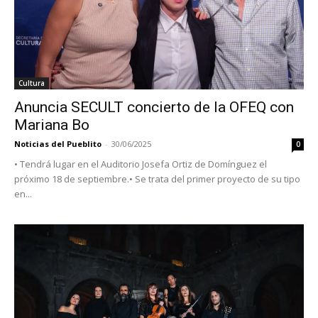
Cultura
Anuncia SECULT concierto de la OFEQ con
Mariana Bo
Noticias del Pueblito
-
30/06/2025
0
• Tendrá lugar en el Auditorio Josefa Ortiz de Domínguez el
próximo 18 de septiembre.• Se trata del primer proyecto de su tipo
en...