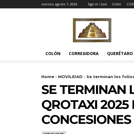
viernes, agosto 7, 2026
Sign in / Join
Colón
COR
Noticias
del
Pueblito
COLÓN
CORREGIDORA
QUERÉTARO
Home
MOVILIDAD
Se terminan los folio
SE TERMINAN 
QROTAXI 2025
CONCESIONES