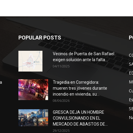
POPULAR POSTS
P
Vecinos de Puerta de San Rafael
C
exigen solución ante la falta...
S
04/11/2025
E
Mu
ra
Tragedia en Corregidora:
mueren tres jóvenes durante
Cu
incendio en vivienda; su...
E
08/06/2026
S
GRESCA DEJA UN HOMBRE
N
CONVULSIONANDO EN EL
MERCADO DE ABASTOS DE...
29/12/2025