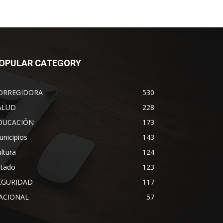
OPULAR CATEGORY
ORREGIDORA
530
ALUD
228
DUCACIÓN
173
nicipios
143
ltura
124
stado
123
EGURIDAD
117
ACIONAL
57