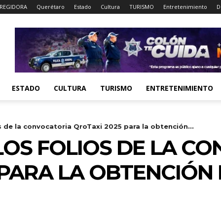
REGIDORA
Querétaro
Estado
Cultura
TURISMO
Entretenimiento
D
ESTADO
CULTURA
TURISMO
ENTRETENIMIENTO
s de la convocatoria QroTaxi 2025 para la obtención...
LOS FOLIOS DE LA C
 PARA LA OBTENCIÓN