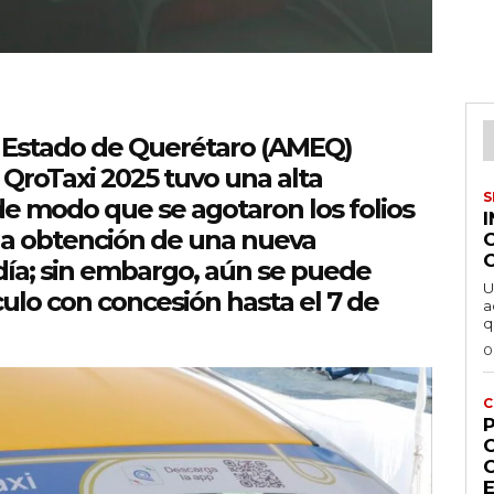
l Estado de Querétaro (AMEQ)
 QroTaxi 2025 tuvo una alta
S
e modo que se agotaron los folios
a la obtención de una nueva
ía; sin embargo, aún se puede
U
ulo con concesión hasta el 7 de
a
q
0
C
P