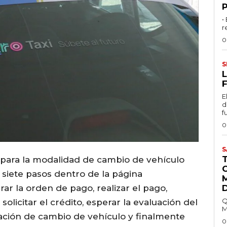
•
r
0
S
L
F
E
d
f
0
S
 para la modalidad de cambio de vehículo
siete pasos dentro de la página
rar la orden de pago, realizar el pago,
Q
olicitar el crédito, esperar la evaluación del
M
obación de cambio de vehículo y finalmente
0