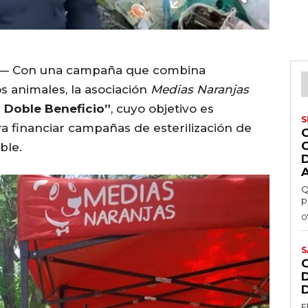
— Con una campaña que combina
s animales, la asociación
Medias Naranjas
n Doble Beneficio”
, cuyo objetivo es
S
ra financiar campañas de esterilización de
ble.
Q
p
0
S
E