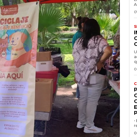
A
0
S
U
a
q
0
C
P
•
r
0