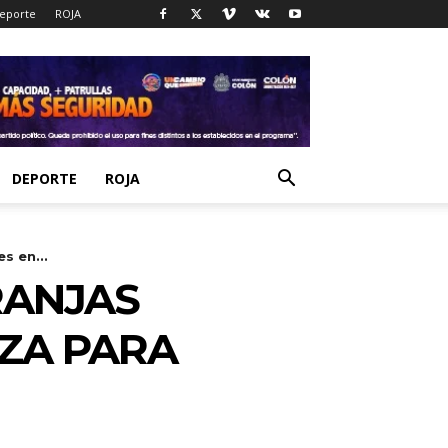
eporte
ROJA
DEPORTE
ROJA
s en...
RANJAS
ZA PARA