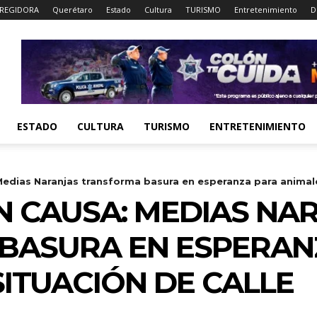
REGIDORA
Querétaro
Estado
Cultura
TURISMO
Entretenimiento
D
ESTADO
CULTURA
TURISMO
ENTRETENIMIENTO
Medias Naranjas transforma basura en esperanza para animale
N CAUSA: MEDIAS NA
BASURA EN ESPERAN
SITUACIÓN DE CALLE