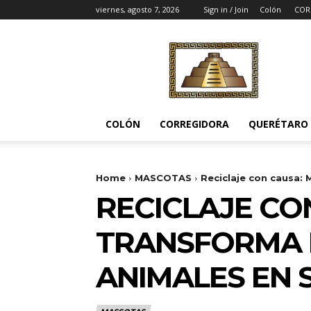
viernes, agosto 7, 2026
Sign in / Join
Colón
COR
Noticias
del
Pueblito
COLÓN
CORREGIDORA
QUERÉTARO
Home
MASCOTAS
Reciclaje con causa: 
RECICLAJE CO
TRANSFORMA 
ANIMALES EN 