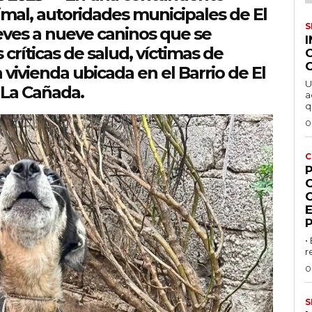
imal, autoridades municipales de El
S
eves a nueve caninos que se
ríticas de salud, víctimas de
vivienda ubicada en el Barrio de El
U
 La Cañada.
a
q
0
C
P
•
r
0
S