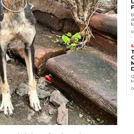
L
F
E
d
f
0
S
Q
M
0