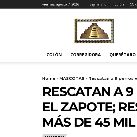
viernes, agosto 7, 2026
Sign in / Join
Colón
COR
Noticias
del
Pueblito
COLÓN
CORREGIDORA
QUERÉTARO
Home
MASCOTAS
Rescatan a 9 perros v
RESCATAN A 9
EL ZAPOTE; R
MÁS DE 45 MIL