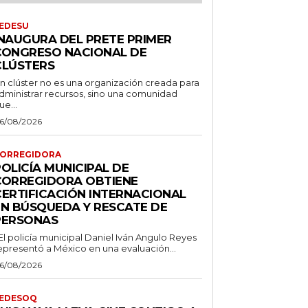
EDESU
INAUGURA DEL PRETE PRIMER
CONGRESO NACIONAL DE
CLÚSTERS
n clúster no es una organización creada para
dministrar recursos, sino una comunidad
ue...
6/08/2026
ORREGIDORA
OLICÍA MUNICIPAL DE
CORREGIDORA OBTIENE
CERTIFICACIÓN INTERNACIONAL
EN BÚSQUEDA Y RESCATE DE
PERSONAS
 El policía municipal Daniel Iván Angulo Reyes
epresentó a México en una evaluación...
6/08/2026
EDESOQ