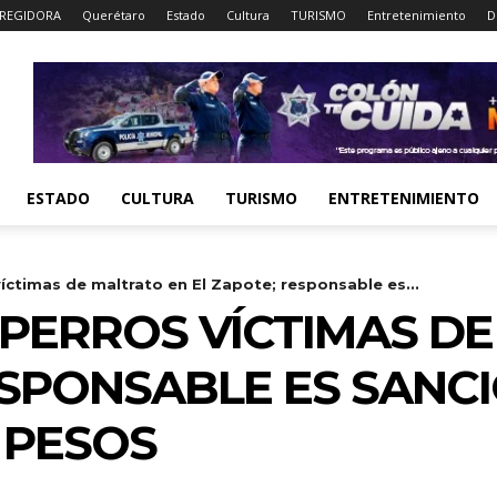
REGIDORA
Querétaro
Estado
Cultura
TURISMO
Entretenimiento
D
ESTADO
CULTURA
TURISMO
ENTRETENIMIENTO
íctimas de maltrato en El Zapote; responsable es...
 PERROS VÍCTIMAS D
ESPONSABLE ES SAN
 PESOS