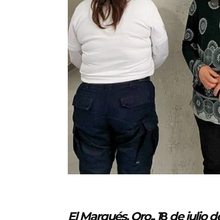
El Marqués, Qro., 1
8
de julio d