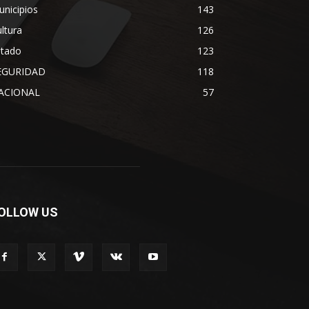
nicipios
143
ltura
126
stado
123
EGURIDAD
118
ACIONAL
57
OLLOW US