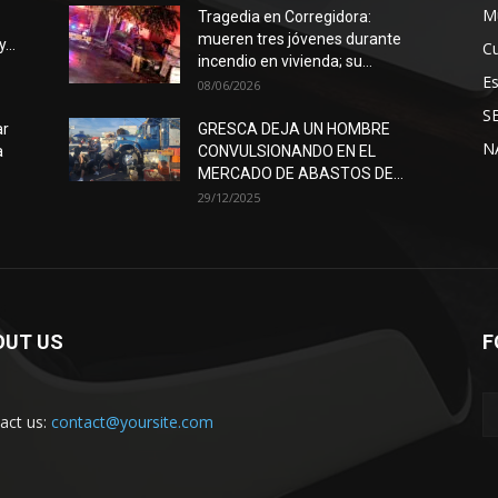
Mu
Tragedia en Corregidora:
mueren tres jóvenes durante
...
Cu
incendio en vivienda; su...
E
08/06/2026
S
ar
GRESCA DEJA UN HOMBRE
N
a
CONVULSIONANDO EN EL
MERCADO DE ABASTOS DE...
29/12/2025
OUT US
F
act us:
contact@yoursite.com