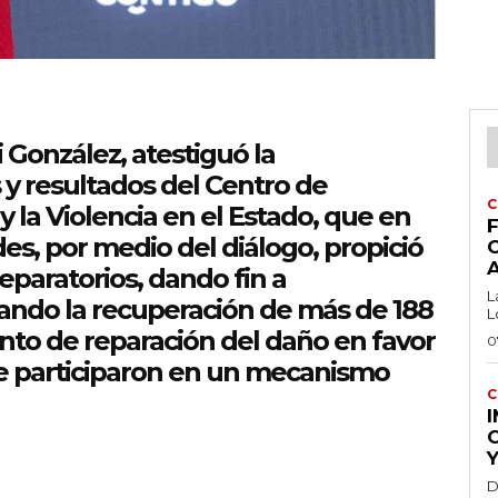
 González, atestiguó la
 y resultados del Centro de
C
y la Violencia en el Estado, que en
F
es, por medio del diálogo, propició
eparatorios, dando fin a
L
rando la recuperación de más de 188
L
to de reparación del daño en favor
0
que participaron en un mecanismo
C
Y
D