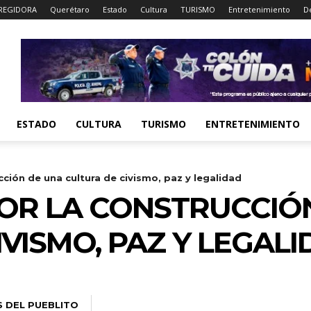
REGIDORA
Querétaro
Estado
Cultura
TURISMO
Entretenimiento
D
ESTADO
CULTURA
TURISMO
ENTRETENIMIENTO
ción de una cultura de civismo, paz y legalidad
OR LA CONSTRUCCIÓ
VISMO, PAZ Y LEGAL
S DEL PUEBLITO