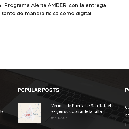
del Programa Alerta AMBER, con la entrega
, tanto de manera física como digital.
POPULAR POSTS
P
Vecinos de Puerta de San Rafael
C
ote
exigen solución ante la falta...
S
04/11/2025
E