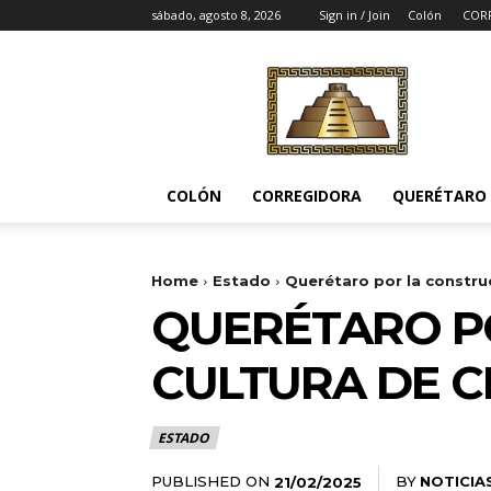
sábado, agosto 8, 2026
Sign in / Join
Colón
COR
Noticias
del
Pueblito
COLÓN
CORREGIDORA
QUERÉTARO
Home
Estado
Querétaro por la construc
QUERÉTARO P
CULTURA DE CI
ESTADO
PUBLISHED ON
BY
NOTICIA
21/02/2025