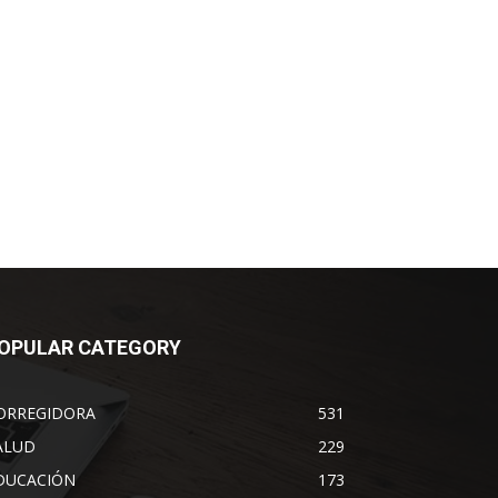
OPULAR CATEGORY
ORREGIDORA
531
ALUD
229
DUCACIÓN
173