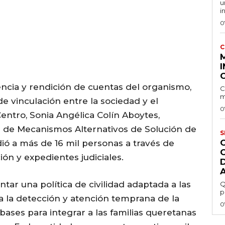
u
i
0
C
I
encia y rendición de cuentas del organismo,
C
m
 vinculación entre la sociedad y el
0
Centro, Sonia Angélica Colín Aboytes,
n de Mecanismos Alternativos de Solución de
S
dió a más de 16 mil personas a través de
ión y expedientes judiciales.
ar una política de civilidad adaptada a las
Q
p
a la detección y atención temprana de la
0
s bases para integrar a las familias queretanas