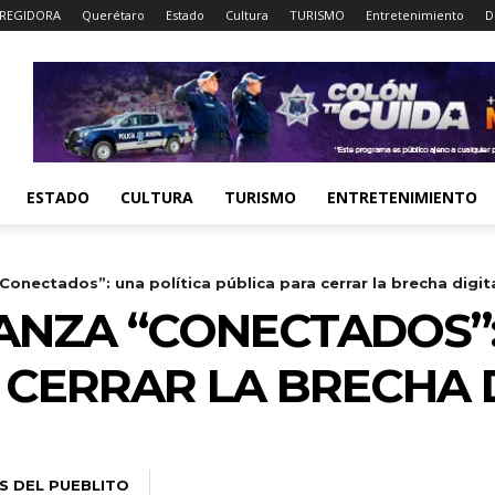
REGIDORA
Querétaro
Estado
Cultura
TURISMO
Entretenimiento
D
ESTADO
CULTURA
TURISMO
ENTRETENIMIENTO
Conectados”: una política pública para cerrar la brecha digit
NZA “CONECTADOS”:
 CERRAR LA BRECHA 
S DEL PUEBLITO