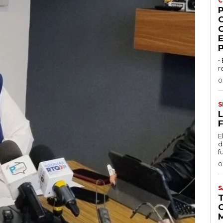
C
P
•
r
0
S
L
F
E
d
f
0
S