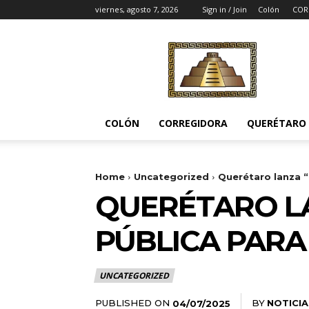
viernes, agosto 7, 2026
Sign in / Join
Colón
COR
Noticias
del
Pueblito
COLÓN
CORREGIDORA
QUERÉTARO
Home
Uncategorized
Querétaro lanza “
QUERÉTARO LA
PÚBLICA PARA
UNCATEGORIZED
PUBLISHED ON
BY
NOTICIA
04/07/2025