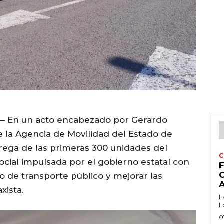
5 — En un acto encabezado por Gerardo
e la Agencia de Movilidad del Estado de
trega de las primeras 300 unidades del
C
ocial impulsada por el gobierno estatal con
F
io de transporte público y mejorar las
xista.
L
L
0