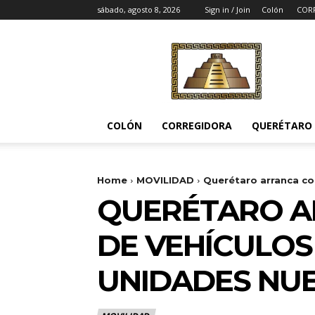
sábado, agosto 8, 2026
Sign in / Join
Colón
COR
Noticias
del
Pueblito
COLÓN
CORREGIDORA
QUERÉTARO
Home
MOVILIDAD
Querétaro arranca con
QUERÉTARO A
DE VEHÍCULOS
UNIDADES NUE