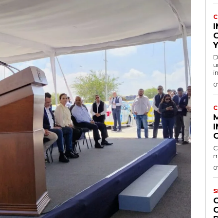
C
Y
D
u
i
0
C
I
C
m
0
S