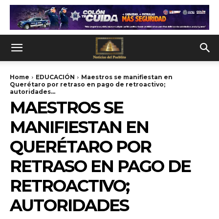
Home
EDUCACIÓN
Maestros se manifiestan en
Querétaro por retraso en pago de retroactivo;
autoridades...
MAESTROS SE
MANIFIESTAN EN
QUERÉTARO POR
RETRASO EN PAGO DE
RETROACTIVO;
AUTORIDADES