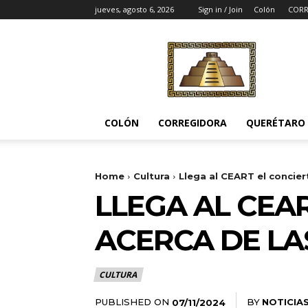
jueves, agosto 6, 2026
Sign in / Join
Colón
CORR
Noticias
del
Pueblito
COLÓN
CORREGIDORA
QUERÉTARO
Home
Cultura
Llega al CEART el concier
LLEGA AL CEA
ACERCA DE LA
CULTURA
PUBLISHED ON
BY
NOTICIA
07/11/2024