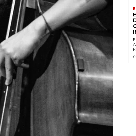
E
E
A
R
0