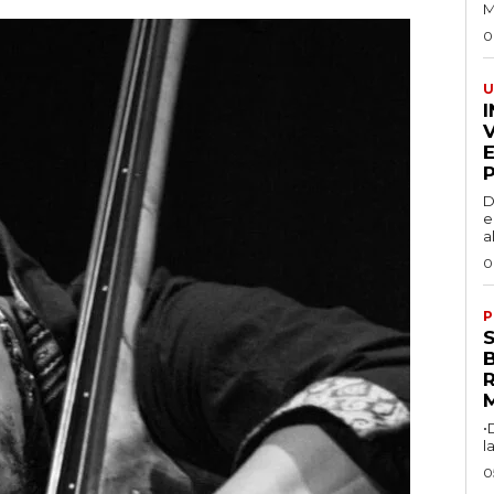
M
0
U
I
D
e
a
0
P
R
•
l
0