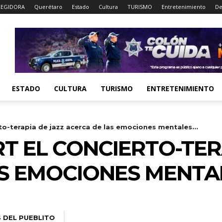
EGIDORA
Querétaro
Estado
Cultura
TURISMO
Entretenimiento
De
ESTADO
CULTURA
TURISMO
ENTRETENIMIENTO
to-terapia de jazz acerca de las emociones mentales...
RT EL CONCIERTO-TER
S EMOCIONES MENTAL
S DEL PUEBLITO