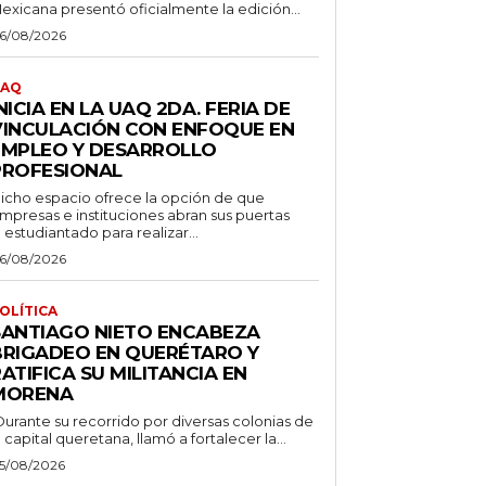
exicana presentó oficialmente la edición...
6/08/2026
AQ
NICIA EN LA UAQ 2DA. FERIA DE
VINCULACIÓN CON ENFOQUE EN
EMPLEO Y DESARROLLO
PROFESIONAL
icho espacio ofrece la opción de que
mpresas e instituciones abran sus puertas
l estudiantado para realizar...
6/08/2026
OLÍTICA
SANTIAGO NIETO ENCABEZA
BRIGADEO EN QUERÉTARO Y
ATIFICA SU MILITANCIA EN
MORENA
Durante su recorrido por diversas colonias de
a capital queretana, llamó a fortalecer la...
5/08/2026