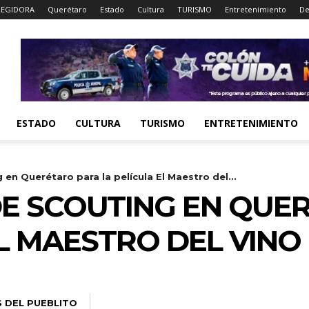
EGIDORA
Querétaro
Estado
Cultura
TURISMO
Entretenimiento
De
ESTADO
CULTURA
TURISMO
ENTRETENIMIENTO
 en Querétaro para la película El Maestro del...
 DE SCOUTING EN QU
EL MAESTRO DEL VINO
S DEL PUEBLITO