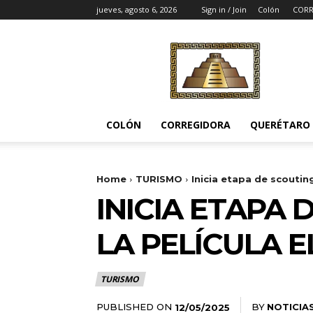
jueves, agosto 6, 2026
Sign in / Join
Colón
CORR
Noticias
del
Pueblito
COLÓN
CORREGIDORA
QUERÉTARO
Home
TURISMO
Inicia etapa de scouting
INICIA ETAPA
LA PELÍCULA 
TURISMO
PUBLISHED ON
BY
NOTICIA
12/05/2025