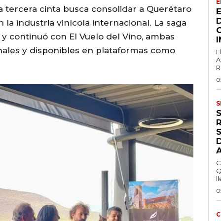
E
 tercera cinta busca consolidar a Querétaro
a industria vinícola internacional. La saga
) y continuó con El Vuelo del Vino, ambas
nales y disponibles en plataformas como
E
A
R
0
S
S
C
Q
ll
0
C