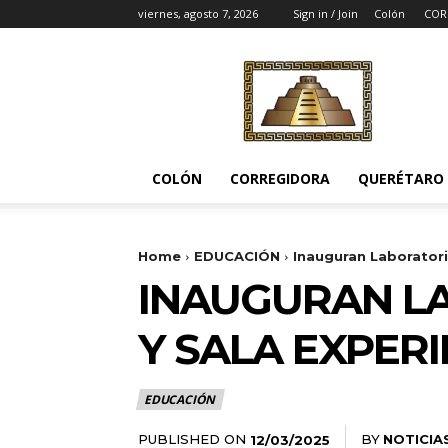
viernes, agosto 7, 2026
Sign in / Join
Colón
COR
Noticias
del
Pueblito
COLÓN
CORREGIDORA
QUERÉTARO
Home
EDUCACIÓN
Inauguran Laboratori
INAUGURAN LA
Y SALA EXPER
EDUCACIÓN
PUBLISHED ON
BY
NOTICIA
12/03/2025