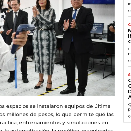
i
0
C
I
C
m
0
S
Q
 espacios se instalaron equipos de última
p
s millones de pesos, lo que permite qué las
0
práctica, entrenamientos y simulaciones en
a, la automatización, la robótica, maquinados,