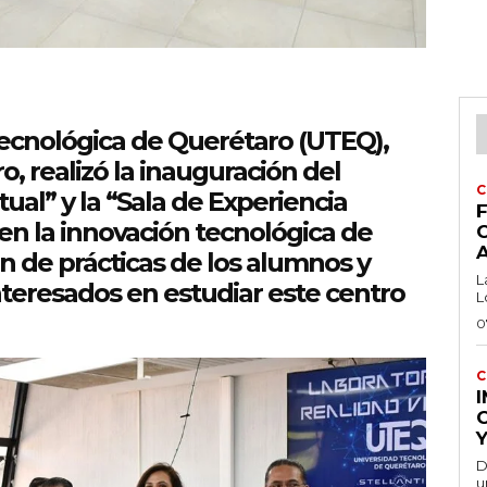
 Tecnológica de Querétaro (UTEQ),
, realizó la inauguración del
C
ual” y la “Sala de Experiencia
F
n la innovación tecnológica de
ón de prácticas de los alumnos y
L
nteresados en estudiar este centro
L
0
C
Y
D
u