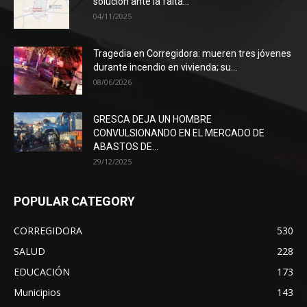
solución ante la falta...
04/11/2025
Tragedia en Corregidora: mueren tres jóvenes
durante incendio en vivienda; su...
08/06/2026
GRESCA DEJA UN HOMBRE
CONVULSIONANDO EN EL MERCADO DE
ABASTOS DE...
29/12/2025
POPULAR CATEGORY
CORREGIDORA
530
SALUD
228
EDUCACIÓN
173
Municipios
143