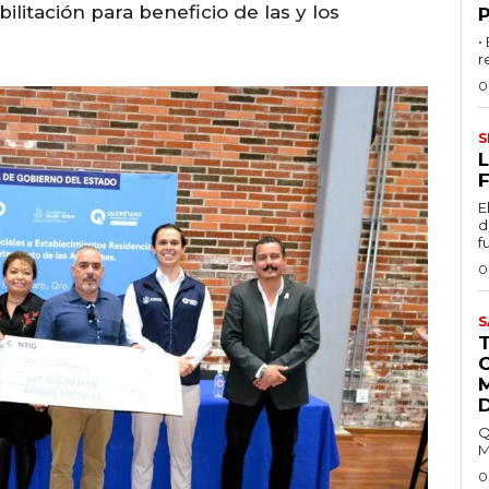
ilitación para beneficio de las y los
•
r
0
S
L
F
E
d
f
0
S
Q
M
0