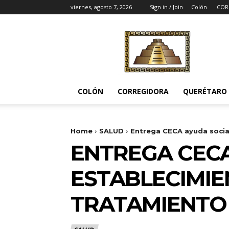
viernes, agosto 7, 2026
Sign in / Join
Colón
COR
Noticias
del
Pueblito
COLÓN
CORREGIDORA
QUERÉTARO
Home
SALUD
Entrega CECA ayuda social
ENTREGA CECA
ESTABLECIMIE
TRATAMIENTO 