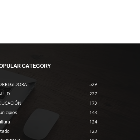
OPULAR CATEGORY
ORREGIDORA
529
ALUD
227
DUCACIÓN
173
nicipios
143
ltura
124
stado
123