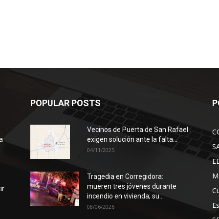
POPULAR POSTS
P
Vecinos de Puerta de San Rafael
C
a
exigen solución ante la falta...
S
04/11/2025
E
Mu
Tragedia en Corregidora:
mueren tres jóvenes durante
ir
Cu
incendio en vivienda; su...
E
08/06/2026