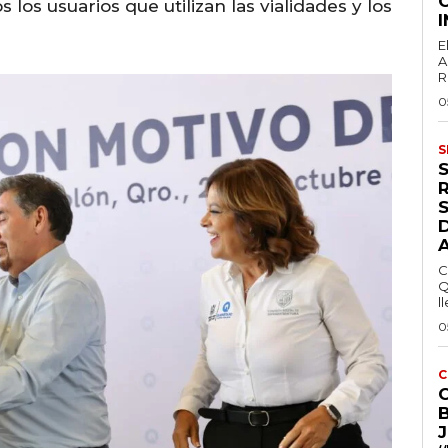
los usuarios que utilizan las vialidades y los
E
A
R
0
S
S
C
Q
ll
0
C