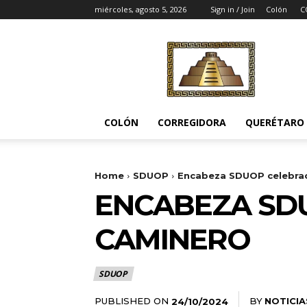
miércoles, agosto 5, 2026
Sign in / Join
Colón
C
Noticias
del
Pueblito
COLÓN
CORREGIDORA
QUERÉTARO
Home
SDUOP
Encabeza SDUOP celebrac
ENCABEZA SDU
CAMINERO
SDUOP
PUBLISHED ON
BY
NOTICIA
24/10/2024