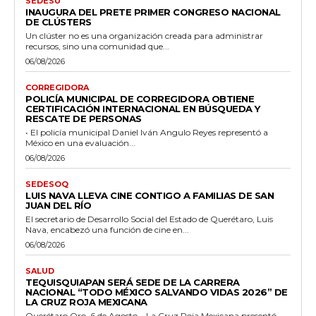
SEDESU
INAUGURA DEL PRETE PRIMER CONGRESO NACIONAL
DE CLÚSTERS
Un clúster no es una organización creada para administrar
recursos, sino una comunidad que...
06/08/2026
CORREGIDORA
POLICÍA MUNICIPAL DE CORREGIDORA OBTIENE
CERTIFICACIÓN INTERNACIONAL EN BÚSQUEDA Y
RESCATE DE PERSONAS
• El policía municipal Daniel Iván Angulo Reyes representó a
México en una evaluación...
06/08/2026
SEDESOQ
LUIS NAVA LLEVA CINE CONTIGO A FAMILIAS DE SAN
JUAN DEL RÍO
El secretario de Desarrollo Social del Estado de Querétaro, Luis
Nava, encabezó una función de cine en...
06/08/2026
SALUD
TEQUISQUIAPAN SERÁ SEDE DE LA CARRERA
NACIONAL “TODO MÉXICO SALVANDO VIDAS 2026” DE
LA CRUZ ROJA MEXICANA
Querétaro Qro. 6 de Agosto – La Cruz Roja Mexicana presentó