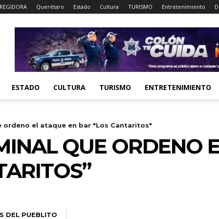
REGIDORA
Querétaro
Estado
Cultura
TURISMO
Entretenimiento
D
ESTADO
CULTURA
TURISMO
ENTRETENIMIENTO
e ordeno el ataque en bar "Los Cantaritos"
IMINAL QUE ORDENO 
TARITOS”
S DEL PUEBLITO