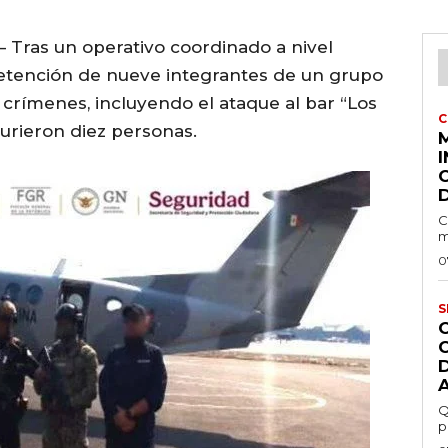
 Tras un operativo coordinado a nivel
 detención de nueve integrantes de un grupo
 crímenes, incluyendo el ataque al bar “Los
C
urieron diez personas.
I
C
m
0
S
Q
p