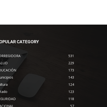
OPULAR CATEGORY
ORREGIDORA
531
ALUD
229
DUCACIÓN
173
nicipios
143
ltura
124
stado
123
EGURIDAD
118
ACIONAL
57