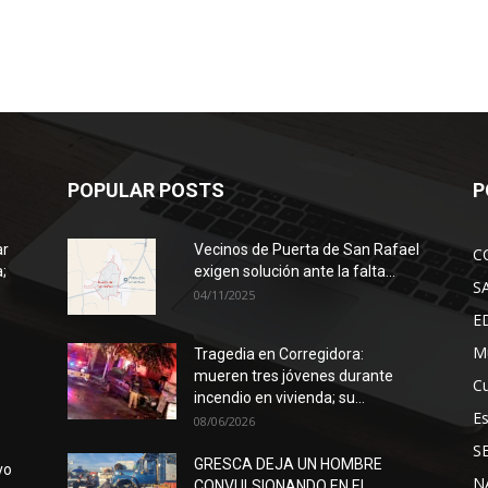
POPULAR POSTS
P
ar
Vecinos de Puerta de San Rafael
C
;
exigen solución ante la falta...
S
04/11/2025
E
Mu
Tragedia en Corregidora:
mueren tres jóvenes durante
Cu
incendio en vivienda; su...
E
08/06/2026
S
GRESCA DEJA UN HOMBRE
vo
N
CONVULSIONANDO EN EL