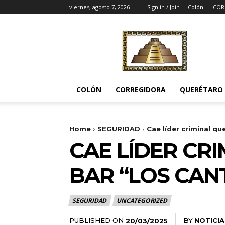
viernes, agosto 7, 2026
Sign in / Join
Colón
COR
Noticias
del
Pueblito
COLÓN
CORREGIDORA
QUERÉTARO
Home
SEGURIDAD
Cae líder criminal qu
CAE LÍDER CR
BAR “LOS CAN
SEGURIDAD
UNCATEGORIZED
PUBLISHED ON
BY
NOTICIA
20/03/2025