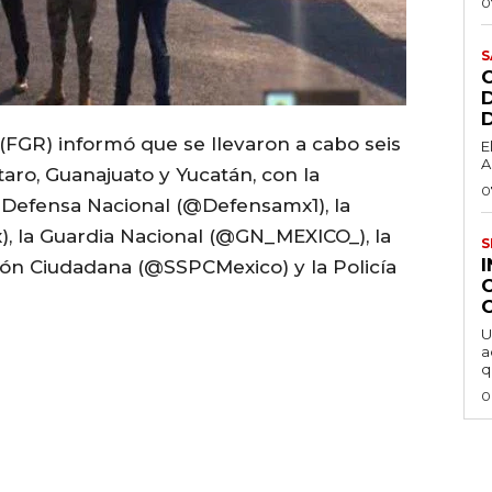
0
S
 (FGR) informó que se llevaron a cabo seis
E
A
ro, Guanajuato y Yucatán, con la
0
la Defensa Nacional (@Defensamx1), la
 la Guardia Nacional (@GN_MEXICO_), la
S
ión Ciudadana (@SSPCMexico) y la Policía
U
a
q
0