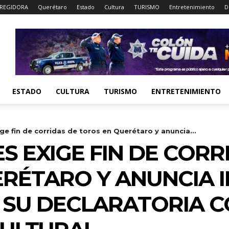
REGIDORA
Querétaro
Estado
Cultura
TURISMO
Entretenimiento
D
ESTADO
CULTURA
TURISMO
ENTRETENIMIENTO
ge fin de corridas de toros en Querétaro y anuncia...
S EXIGE FIN DE CORR
RÉTARO Y ANUNCIA IN
R SU DECLARATORIA 