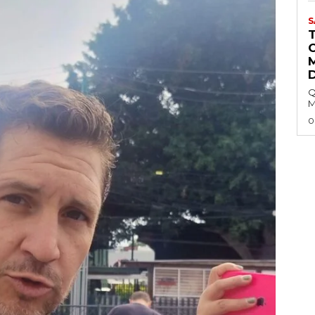
S
Q
M
0