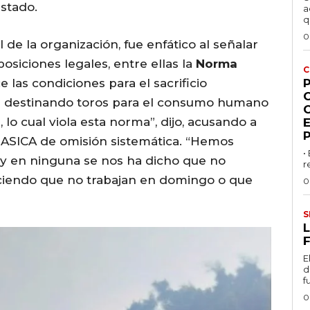
estado.
a
q
0
de la organización, fue enfático al señalar
posiciones legales, entre ellas la
Norma
C
e las condiciones para el sacrificio
P
án destinando toros para el consumo humano
 lo cual viola esta norma”, dijo, acusando a
ASICA de omisión sistemática. “Hemos
•
y en ninguna se nos ha dicho que no
r
ciendo que no trabajan en domingo o que
0
S
L
F
E
d
f
0