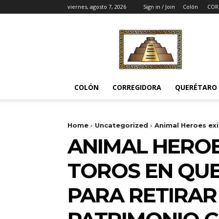
viernes, agosto 7, 2026
Sign in / Join
Colón
COR
Noticias
del
Pueblito
COLÓN
CORREGIDORA
QUERÉTARO
Home
Uncategorized
Animal Heroes exi
ANIMAL HEROE
TOROS EN QUE
PARA RETIRA