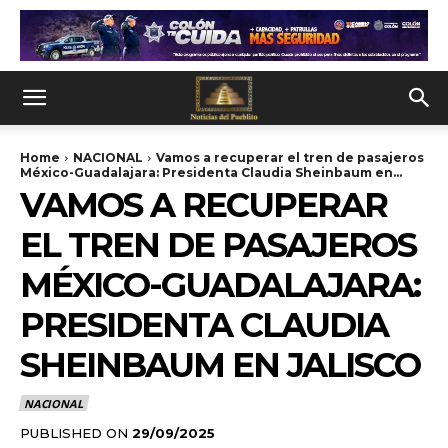
Home
NACIONAL
Vamos a recuperar el tren de pasajeros
México-Guadalajara: Presidenta Claudia Sheinbaum en...
VAMOS A RECUPERAR
EL TREN DE PASAJEROS
MÉXICO-GUADALAJARA:
PRESIDENTA CLAUDIA
SHEINBAUM EN JALISCO
NACIONAL
PUBLISHED ON
29/09/2025