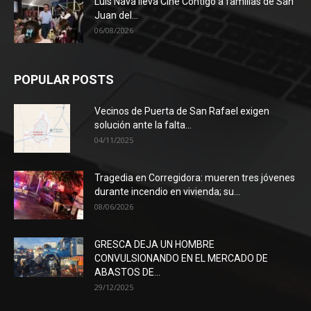
Luis Nava lleva Cine Contigo a familias de San
Juan del...
06/08/2026
POPULAR POSTS
Vecinos de Puerta de San Rafael exigen
solución ante la falta...
04/11/2025
Tragedia en Corregidora: mueren tres jóvenes
durante incendio en vivienda; su...
08/06/2026
GRESCA DEJA UN HOMBRE
CONVULSIONANDO EN EL MERCADO DE
ABASTOS DE...
29/12/2025