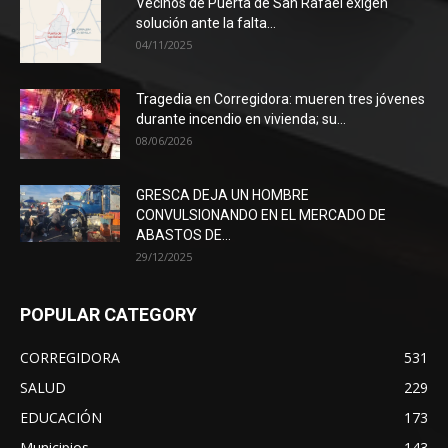
Vecinos de Puerta de San Rafael exigen
solución ante la falta...
04/11/2025
Tragedia en Corregidora: mueren tres jóvenes
durante incendio en vivienda; su...
08/06/2026
GRESCA DEJA UN HOMBRE
CONVULSIONANDO EN EL MERCADO DE
ABASTOS DE...
29/12/2025
POPULAR CATEGORY
CORREGIDORA
531
SALUD
229
EDUCACIÓN
173
Municipios
143