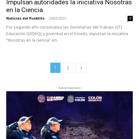
Impulsan autoridades la iniciativa Nosotras
en la Ciencia
Noticias del Pueblito
-
26/02/2025
0
Por segundo año consecutivo las Secretarías del Trabajo (ST),
Educación (SEDEQ), y Juventud en el Estado, impulsan la iniciativa
“Nosotras en la ciencia” en...
1
2
- Advertisement -