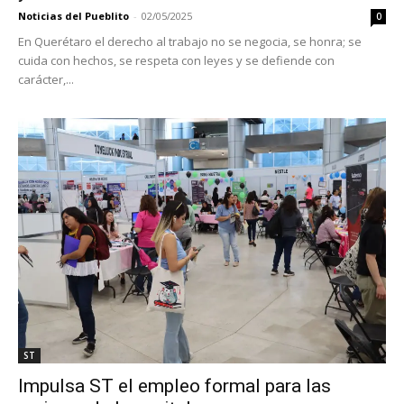
Noticias del Pueblito
-
02/05/2025
0
En Querétaro el derecho al trabajo no se negocia, se honra; se
cuida con hechos, se respeta con leyes y se defiende con
carácter,...
ST
Impulsa ST el empleo formal para las