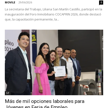
MOVILE
-
29/06/2026
0
La secretaria del Trabajo, Liliana San Martín Castillo, participó en la
inauguración del Foro Inmobiliario COCAPRIN 2026, donde destacó
que, la capacitación permanente, la...
ST
Más de mil opciones laborales para
Jóvenes en Feria de Empleo...