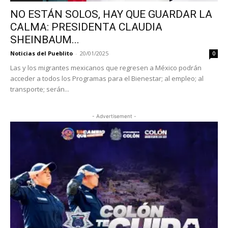
NO ESTÁN SOLOS, HAY QUE GUARDAR LA
CALMA: PRESIDENTA CLAUDIA
SHEINBAUM...
Noticias del Pueblito
-
20/01/2025
0
Las y los migrantes mexicanos que regresen a México podrán
acceder a todos los Programas para el Bienestar; al empleo; al
transporte; serán...
- Advertisement -