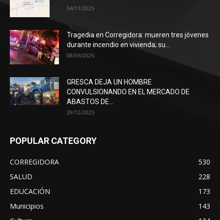
04/11/2025
Tragedia en Corregidora: mueren tres jóvenes
durante incendio en vivienda; su...
08/06/2026
GRESCA DEJA UN HOMBRE
CONVULSIONANDO EN EL MERCADO DE
ABASTOS DE...
29/12/2025
POPULAR CATEGORY
CORREGIDORA
530
SALUD
228
EDUCACIÓN
173
Municipios
143