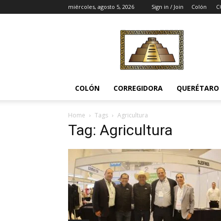
miércoles, agosto 5, 2026
Sign in / Join
Colón
C
Noticias
del
Pueblito
COLÓN
CORREGIDORA
QUERÉTARO
Home
Tags
Agricultura
Tag: Agricultura