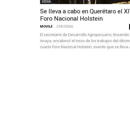
SEDEA
Se lleva a cabo en Querétaro el X
Foro Nacional Holstein
MOVILE
-
27/07/2026
El secretario de Desarrollo Agropecuario, Rosendo
Anaya, encabezó el inicio de los trabajos del déci
cuarto Foro Nacional Holstein, evento que se lleva a