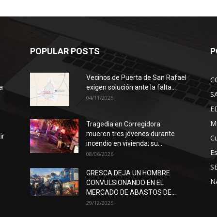
POPULAR POSTS
P
Vecinos de Puerta de San Rafael
C
a
exigen solución ante la falta...
S
04/11/2025
E
Mu
Tragedia en Corregidora:
mueren tres jóvenes durante
ir
Cu
incendio en vivienda; su...
E
08/06/2026
S
GRESCA DEJA UN HOMBRE
N
CONVULSIONANDO EN EL
MERCADO DE ABASTOS DE...
29/12/2025