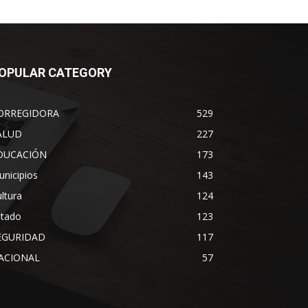
OPULAR CATEGORY
ORREGIDORA
529
ALUD
227
DUCACIÓN
173
nicipios
143
ltura
124
stado
123
EGURIDAD
117
ACIONAL
57