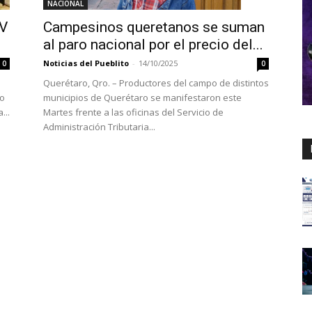
NACIONAL
Campesinos queretanos se suman
IV
al paro nacional por el precio del...
Noticias del Pueblito
-
14/10/2025
0
0
Querétaro, Qro. – Productores del campo de distintos
municipios de Querétaro se manifestaron este
mo
Martes frente a las oficinas del Servicio de
...
Administración Tributaria...