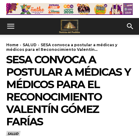
Home
SALUD
SESA convoca a postular a médicas y
médicos para el Reconocimiento Valentín...
SESA CONVOCA A
POSTULAR A MÉDICAS Y
MÉDICOS PARA EL
RECONOCIMIENTO
VALENTÍN GÓMEZ
FARÍAS
SALUD