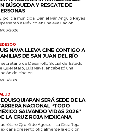
EN BÚSQUEDA Y RESCATE DE
PERSONAS
 El policía municipal Daniel Iván Angulo Reyes
epresentó a México en una evaluación...
6/08/2026
EDESOQ
UIS NAVA LLEVA CINE CONTIGO A
AMILIAS DE SAN JUAN DEL RÍO
l secretario de Desarrollo Social del Estado
e Querétaro, Luis Nava, encabezó una
unción de cine en...
6/08/2026
ALUD
TEQUISQUIAPAN SERÁ SEDE DE LA
CARRERA NACIONAL “TODO
MÉXICO SALVANDO VIDAS 2026”
DE LA CRUZ ROJA MEXICANA
uerétaro Qro. 6 de Agosto – La Cruz Roja
exicana presentó oficialmente la edición...