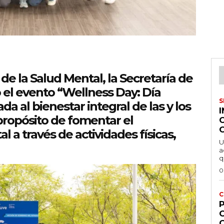
de la Salud Mental, la Secretaría de
 el evento “Wellness Day: Día
S
a al bienestar integral de las y los
propósito de fomentar el
 a través de actividades físicas,
U
a
q
0
C
P