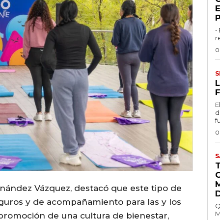
•
r
0
S
L
F
E
d
f
0
S
ernández Vázquez, destacó que este tipo de
seguros y de acompañamiento para las y los
Q
M
 promoción de una cultura de bienestar,