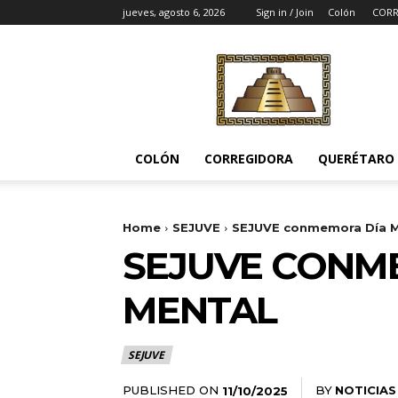
jueves, agosto 6, 2026
Sign in / Join
Colón
CORR
Noticias
del
Pueblito
COLÓN
CORREGIDORA
QUERÉTARO
Home
SEJUVE
SEJUVE conmemora Día Mu
SEJUVE CONME
MENTAL
SEJUVE
PUBLISHED ON
BY
NOTICIAS
11/10/2025