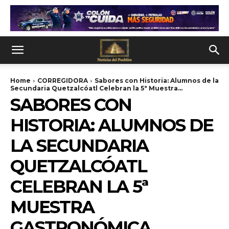
Home
CORREGIDORA
Sabores con Historia: Alumnos de la
Secundaria Quetzalcóatl Celebran la 5ª Muestra...
SABORES CON
HISTORIA: ALUMNOS DE
LA SECUNDARIA
QUETZALCÓATL
CELEBRAN LA 5ª
MUESTRA
GASTRONÓMICA