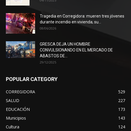
04/11/2025
Tragedia en Corregidora: mueren tres jóvenes
durante incendio en vivienda; su...
08/06/2026
GRESCA DEJA UN HOMBRE
CONVULSIONANDO EN EL MERCADO DE
ABASTOS DE...
29/12/2025
POPULAR CATEGORY
CORREGIDORA
529
SALUD
227
EDUCACIÓN
173
Municipios
143
Cultura
124