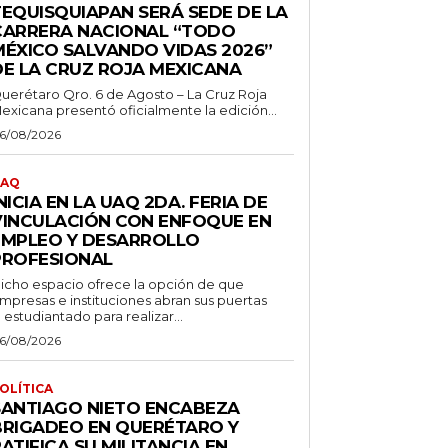
TEQUISQUIAPAN SERÁ SEDE DE LA
CARRERA NACIONAL “TODO
MÉXICO SALVANDO VIDAS 2026”
DE LA CRUZ ROJA MEXICANA
uerétaro Qro. 6 de Agosto – La Cruz Roja
exicana presentó oficialmente la edición...
6/08/2026
AQ
NICIA EN LA UAQ 2DA. FERIA DE
VINCULACIÓN CON ENFOQUE EN
EMPLEO Y DESARROLLO
PROFESIONAL
icho espacio ofrece la opción de que
mpresas e instituciones abran sus puertas
l estudiantado para realizar...
6/08/2026
OLÍTICA
SANTIAGO NIETO ENCABEZA
BRIGADEO EN QUERÉTARO Y
ATIFICA SU MILITANCIA EN