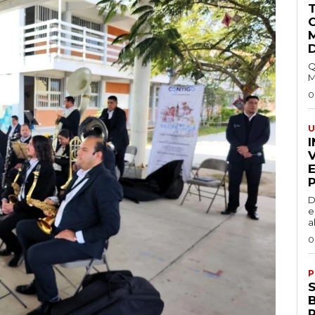
Q
M
0
U
I
D
e
a
0
P
R