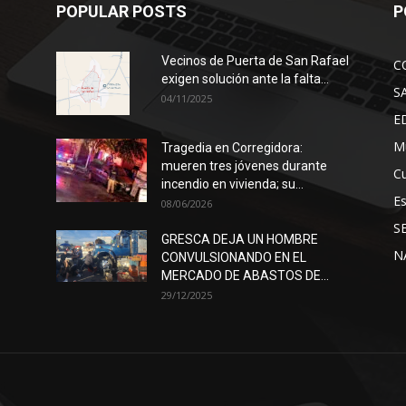
POPULAR POSTS
P
Vecinos de Puerta de San Rafael
C
exigen solución ante la falta...
S
04/11/2025
E
Mu
Tragedia en Corregidora:
mueren tres jóvenes durante
Cu
incendio en vivienda; su...
E
08/06/2026
S
GRESCA DEJA UN HOMBRE
N
CONVULSIONANDO EN EL
MERCADO DE ABASTOS DE...
29/12/2025