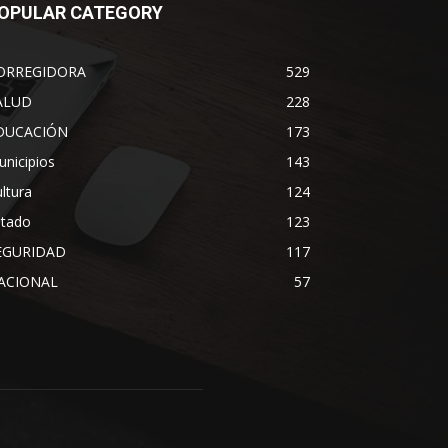
OPULAR CATEGORY
ORREGIDORA
529
ALUD
228
DUCACIÓN
173
nicipios
143
ltura
124
stado
123
EGURIDAD
117
ACIONAL
57