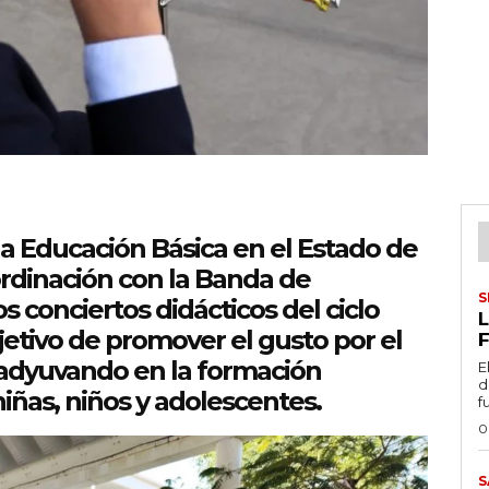
la Educación Básica en el Estado de
rdinación con la Banda de
S
s conciertos didácticos del ciclo
L
jetivo de promover el gusto por el
F
coadyuvando en la formación
E
d
niñas, niños y adolescentes.
f
0
S