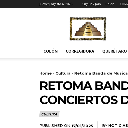
jueves, agosto 6, 2026
Sign in / Join
Colón
CORR
Noticias
del
Pueblito
COLÓN
CORREGIDORA
QUERÉTARO
Home
Cultura
Retoma Banda de Música 
RETOMA BAND
CONCIERTOS D
CULTURA
PUBLISHED ON
BY
NOTICIAS
17/01/2025