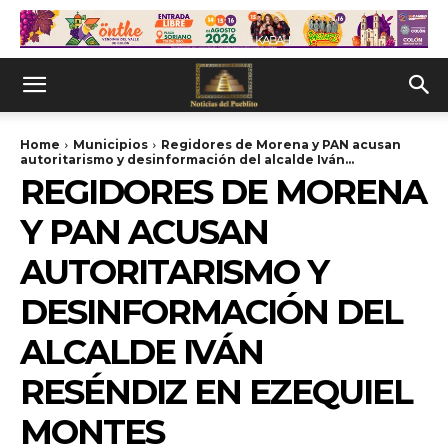
Home
Municipios
Regidores de Morena y PAN acusan
autoritarismo y desinformación del alcalde Iván...
REGIDORES DE MORENA
Y PAN ACUSAN
AUTORITARISMO Y
DESINFORMACIÓN DEL
ALCALDE IVÁN
RESÉNDIZ EN EZEQUIEL
MONTES