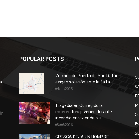
POPULAR POSTS
P
Vecinos de Puerta de San Rafael
C
a
exigen solución ante la falta...
S
04/11/2025
E
Mu
Tragedia en Corregidora:
mueren tres jóvenes durante
ir
Cu
incendio en vivienda; su...
E
08/06/2026
S
GRESCA DEJA UN HOMBRE