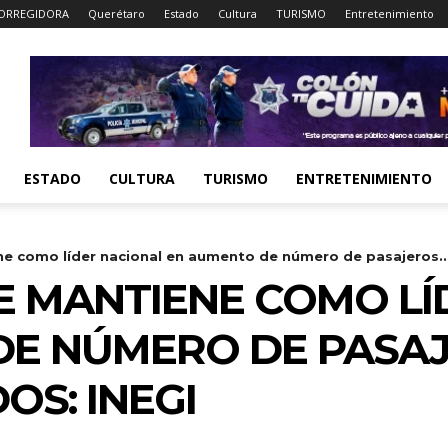
ORREGIDORA
Querétaro
Estado
Cultura
TURISMO
Entretenimiento
ESTADO
CULTURA
TURISMO
ENTRETENIMIENTO
e como líder nacional en aumento de número de pasajeros..
 MANTIENE COMO LÍ
DE NÚMERO DE PASA
S: INEGI