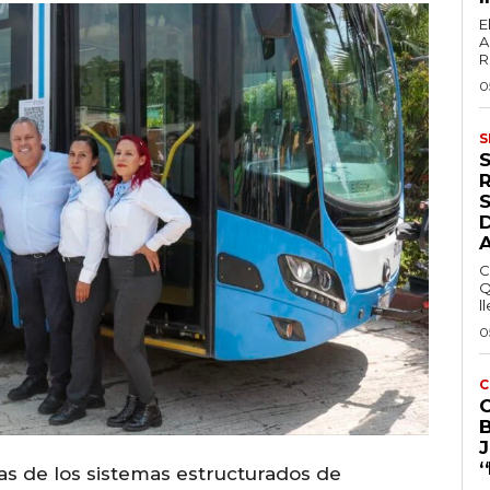
E
A
R
0
S
S
C
Q
ll
0
C
‘
as de los sistemas estructurados de