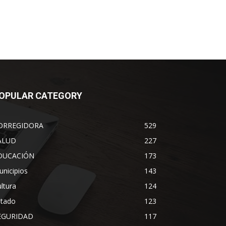
OPULAR CATEGORY
ORREGIDORA
529
ALUD
227
DUCACIÓN
173
nicipios
143
ltura
124
stado
123
EGURIDAD
117