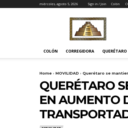
miércoles, agosto 5, 2026
Sign in / Join
Colón
C
Noticias
del
Pueblito
COLÓN
CORREGIDORA
QUERÉTARO
Home
MOVILIDAD
Querétaro se mantien
QUERÉTARO SE
EN AUMENTO 
TRANSPORTADO