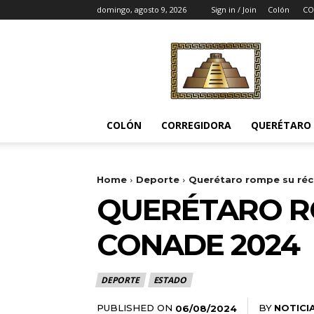
domingo, agosto 9, 2026
Sign in / Join
Colón
CO
Noticias
del
Pueblito
COLÓN
CORREGIDORA
QUERÉTARO
Home
Deporte
Querétaro rompe su ré
QUERÉTARO R
CONADE 2024
DEPORTE
ESTADO
PUBLISHED ON
BY
NOTICI
06/08/2024