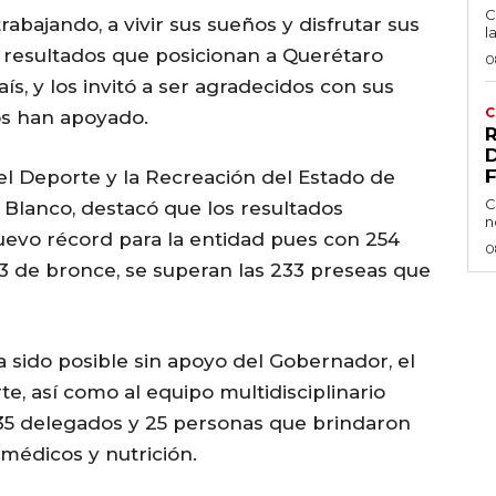
C
rabajando, a vivir sus sueños y disfrutar sus
l
s resultados que posicionan a Querétaro
0
ís, y los invitó a ser agradecidos con sus
C
los han apoyado.
del Deporte y la Recreación del Estado de
C
 Blanco, destacó que los resultados
n
uevo récord para la entidad pues con 254
0
113 de bronce, se superan las 233 preseas que
 sido posible sin apoyo del Gobernador, el
e, así como al equipo multidisciplinario
35 delegados y 25 personas que brindaron
, médicos y nutrición.