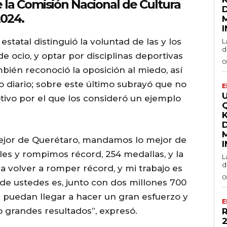
 la Comisión Nacional de Cultura
2024.
statal distinguió la voluntad de las y los
L
d
de ocio, y optar por disciplinas deportivas
0
mbién reconoció la oposición al miedo, así
io diario; sobre este último subrayó que no
E
otivo por el que los consideró un ejemplo
mejor de Querétaro, mandamos lo mejor de
les y rompimos récord, 254 medallas, y la
L
d
a volver a romper récord, y mi trabajo es
0
o de ustedes es, junto con dos millones 700
 puedan llegar a hacer un gran esfuerzo y
E
o grandes resultados”, expresó.