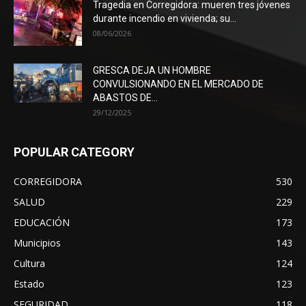
Tragedia en Corregidora: mueren tres jóvenes
durante incendio en vivienda; su...
08/06/2026
GRESCA DEJA UN HOMBRE
CONVULSIONANDO EN EL MERCADO DE
ABASTOS DE...
29/12/2025
POPULAR CATEGORY
CORREGIDORA
530
SALUD
229
EDUCACIÓN
173
Municipios
143
Cultura
124
Estado
123
SEGURIDAD
118