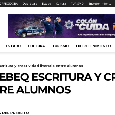
ORREGIDORA
Querétaro
Estado
Cultura
TURISMO
Entretenimiento
ESTADO
CULTURA
TURISMO
ENTRETENIMIENTO
itura y creatividad literaria entre alumnos
BEQ ESCRITURA Y C
TRE ALUMNOS
S DEL PUEBLITO