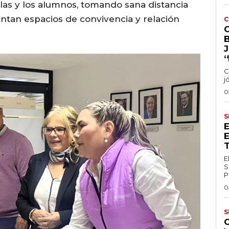
e las y los alumnos, tomando sana distancia
entan espacios de convivencia y relación
C
‘
C
j
0
S
E
S
P
0
S