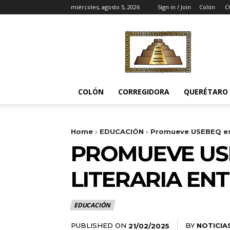
miércoles, agosto 5, 2026
Sign in / Join
Colón
C
Noticias
del
Pueblito
COLÓN
CORREGIDORA
QUERÉTARO
Home
EDUCACIÓN
Promueve USEBEQ escr
PROMUEVE USE
LITERARIA EN
EDUCACIÓN
PUBLISHED ON
BY
NOTICIA
21/02/2025