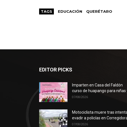
TAGS
EDUCACIÓN
QUERÉTARO
EDITOR PICKS
Imparten en Casa del Faldón
curso de huapango para niñas y
07/08/2026
Motociclista muere tras intent
evadir a policías en Corregidor
07/08/2026