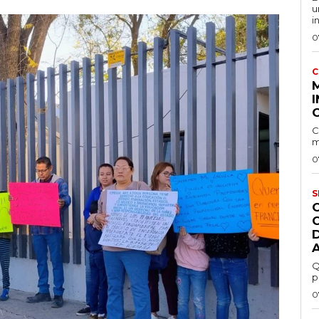
u
i
0
C
I
C
m
0
S
Q
p
0