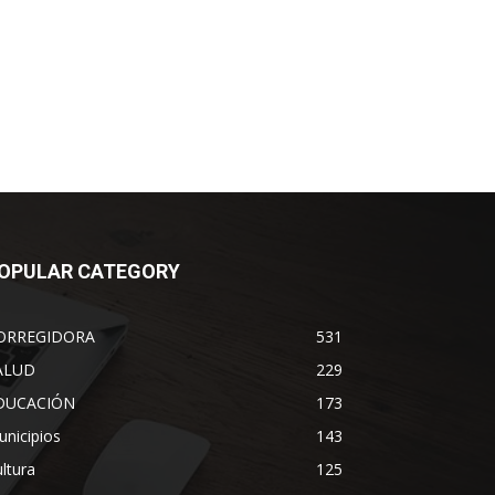
OPULAR CATEGORY
ORREGIDORA
531
ALUD
229
DUCACIÓN
173
nicipios
143
ltura
125