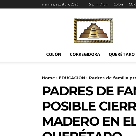
viernes, agosto 7, 2026
Sign in / Join
Colón
COR
Noticias
del
Pueblito
COLÓN
CORREGIDORA
QUERÉTARO
Home
EDUCACIÓN
Padres de familia pro
PADRES DE FA
POSIBLE CIERR
MADERO EN EL