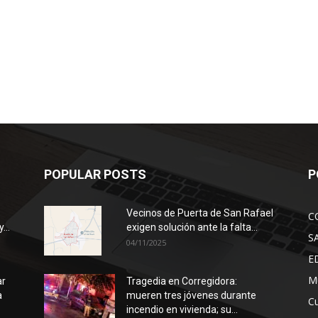
POPULAR POSTS
P
Vecinos de Puerta de San Rafael
C
...
exigen solución ante la falta...
S
04/11/2025
E
Mu
ar
Tragedia en Corregidora:
a
mueren tres jóvenes durante
Cu
incendio en vivienda; su...