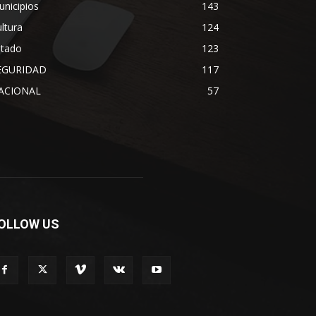
nicipios
143
ltura
124
stado
123
EGURIDAD
117
ACIONAL
57
OLLOW US