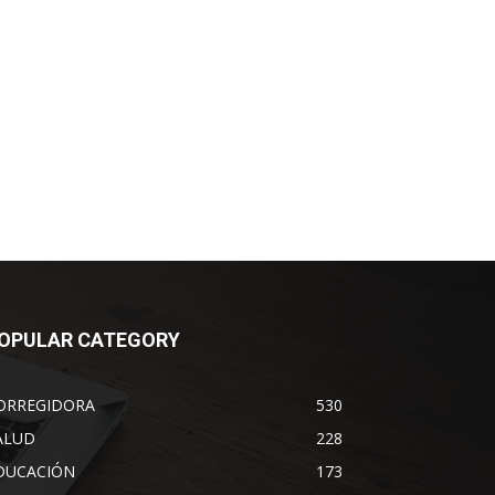
OPULAR CATEGORY
ORREGIDORA
530
ALUD
228
DUCACIÓN
173