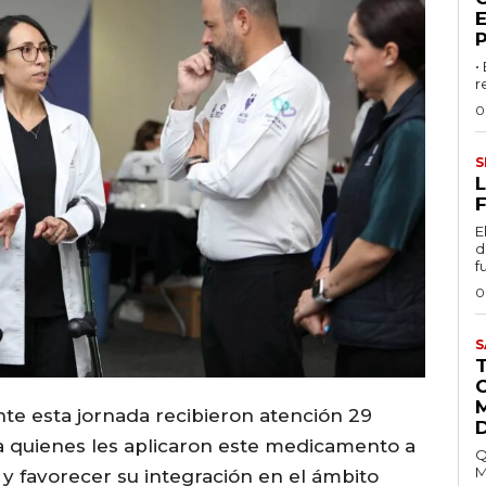
•
r
0
S
L
F
E
d
f
0
S
e esta jornada recibieron atención 29
, a quienes les aplicaron este medicamento a
Q
M
 y favorecer su integración en el ámbito