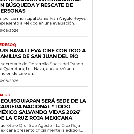
EN BÚSQUEDA Y RESCATE DE
PERSONAS
 El policía municipal Daniel Iván Angulo Reyes
epresentó a México en una evaluación...
6/08/2026
EDESOQ
UIS NAVA LLEVA CINE CONTIGO A
AMILIAS DE SAN JUAN DEL RÍO
l secretario de Desarrollo Social del Estado
e Querétaro, Luis Nava, encabezó una
unción de cine en...
6/08/2026
ALUD
TEQUISQUIAPAN SERÁ SEDE DE LA
CARRERA NACIONAL “TODO
MÉXICO SALVANDO VIDAS 2026”
DE LA CRUZ ROJA MEXICANA
uerétaro Qro. 6 de Agosto – La Cruz Roja
exicana presentó oficialmente la edición...