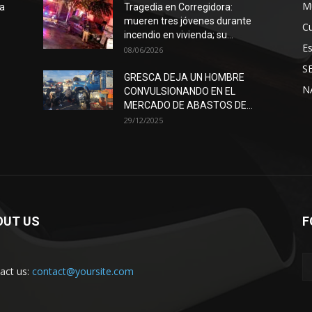
Mu
ra
Tragedia en Corregidora:
mueren tres jóvenes durante
Cu
incendio en vivienda; su...
E
08/06/2026
S
GRESCA DEJA UN HOMBRE
N
CONVULSIONANDO EN EL
MERCADO DE ABASTOS DE...
29/12/2025
OUT US
F
act us:
contact@yoursite.com