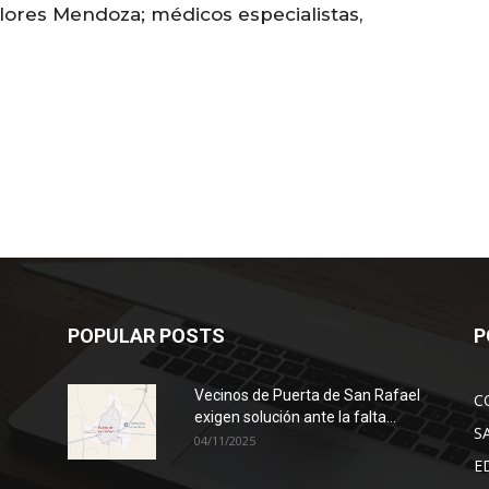
Flores Mendoza; médicos especialistas,
POPULAR POSTS
P
Vecinos de Puerta de San Rafael
C
exigen solución ante la falta...
S
04/11/2025
E