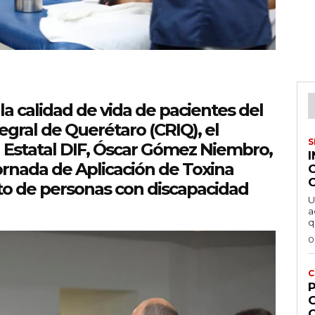
la calidad de vida de pacientes del
egral de Querétaro (CRIQ), el
S
a Estatal DIF, Óscar Gómez Niembro,
ornada de Aplicación de Toxina
nto de personas con discapacidad
U
a
q
0
C
P