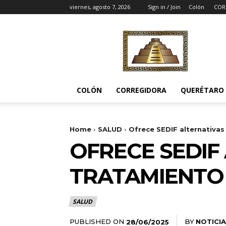
viernes, agosto 7, 2026
Sign in / Join
Colón
COR
Noticias
del
Pueblito
COLÓN
CORREGIDORA
QUERÉTARO
Home
SALUD
Ofrece SEDIF alternativa
OFRECE SEDIF
TRATAMIENTO
SALUD
PUBLISHED ON
BY
NOTICIA
28/06/2025