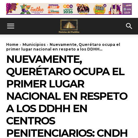
Home
Municipios
Nuevamente, Querétaro ocupa el
primer lugar nacional en respeto a los DDHH...
NUEVAMENTE,
QUERÉTARO OCUPA EL
PRIMER LUGAR
NACIONAL EN RESPETO
A LOS DDHH EN
CENTROS
PENITENCIARIOS: CNDH